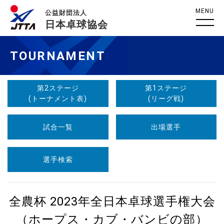
MENU
公益財団法人
日本卓球協会
TOURNAMENT
第2ステージ
第1ステージ
(トーナメント表)
(リーグ戦)
試合一覧
出場選手
選手検索
全農杯 2023年全日本卓球選手権大会
（ホープス・カブ・バンビの部）