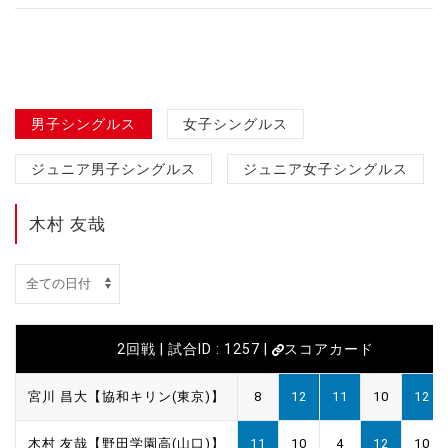
男子シングルス
女子シングルス
ジュニア男子シングルス
ジュニア女子シングルス
木村 友哉
2回戦 | 試合ID : 1257 |
スコアカード
宮川 昌大【協和キリン(東京)】
8
12
11
10
12
木村 友哉【野田学園高(山口)】
11
10
4
12
10