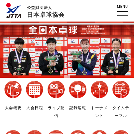
MENU
公益財団法人
日本卓球協会
大会概要
大会日程
ライブ配
記録速報
トーナメ
タイムテ
信
ント
ーブル