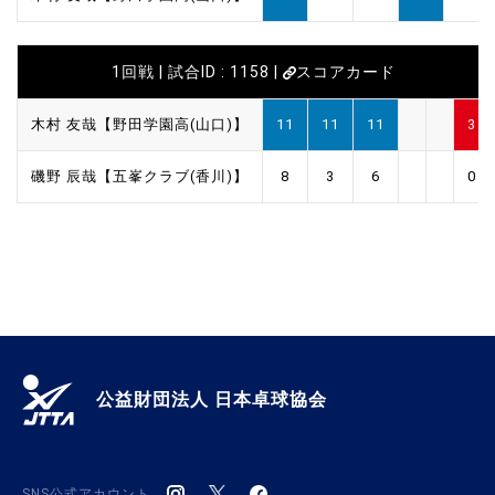
1回戦 | 試合ID : 1158 |
スコアカード
木村 友哉【野田学園高(山口)】
11
11
11
3
磯野 辰哉【五峯クラブ(香川)】
8
3
6
0
公益財団法人 日本卓球協会
SNS公式アカウント