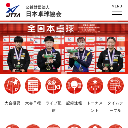
MENU
公益財団法人
日本卓球協会
大会概要
大会日程
ライブ配
記録速報
トーナメ
タイムテ
信
ント
ーブル