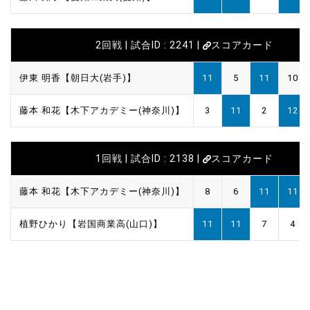
2回戦 | 試合ID : 2241 |
スコアカード
伊東 明香【朝日大(岩手)】
11
5
11
10
藤本 和花【木下アカデミー(神奈川)】
3
11
2
12
1回戦 | 試合ID : 2138 |
スコアカード
藤本 和花【木下アカデミー(神奈川)】
8
6
11
11
植野ひかり【岩国商業高(山口)】
11
11
7
4