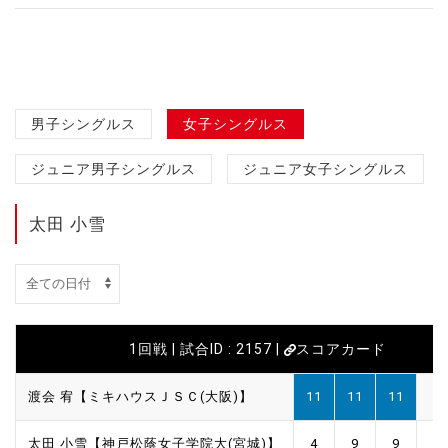
男子シングルス
女子シングルス
ジュニア男子シングルス
ジュニア女子シングルス
太田 小雪
1回戦 | 試合ID : 2157 |
スコアカード
渡会 宥【ミキハウスＪＳＣ(大阪)】
11
11
11
太田 小雪【神戸松蔭女子学院大(宮城)】
4
9
9