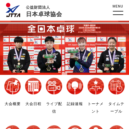
MENU
公益財団法人
日本卓球協会
大会概要
大会日程
ライブ配
記録速報
トーナメ
タイムテ
信
ント
ーブル