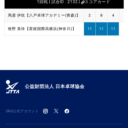
1回戦 | 試合ID : 2132 |
スコアカード
馬渡 伊吹【八戸卓球アカデミー(青森)】
2
8
4
牧野 美玲【星槎国際高横浜(神奈川)】
11
11
11
公益財団法人 日本卓球協会
SNS公式アカウント