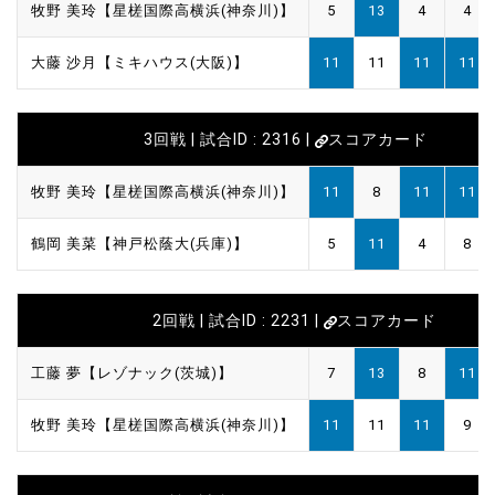
牧野 美玲【星槎国際高横浜(神奈川)】
5
13
4
4
大藤 沙月【ミキハウス(大阪)】
11
11
11
11
3回戦 | 試合ID : 2316 |
スコアカード
牧野 美玲【星槎国際高横浜(神奈川)】
11
8
11
11
鶴岡 美菜【神戸松蔭大(兵庫)】
5
11
4
8
2回戦 | 試合ID : 2231 |
スコアカード
工藤 夢【レゾナック(茨城)】
7
13
8
11
牧野 美玲【星槎国際高横浜(神奈川)】
11
11
11
9