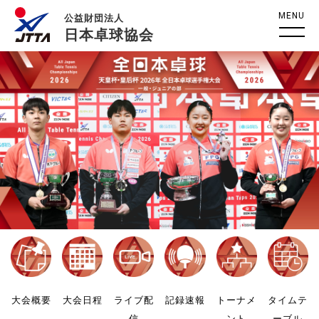
MENU
公益財団法人
日本卓球協会
大会概要
大会日程
ライブ配
記録速報
トーナメ
タイムテ
信
ント
ーブル