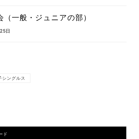
大会（一般・ジュニアの部）
月25日
子シングルス
ード