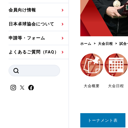
プレスリリース
公認資格者名簿
関連団体代表委員など
審判員ネームプレート
会員向け情報
強化スタッフ
申込
競技者(パスウェイ)・
公認品一覧
規程・お見舞い制度
日本卓球協会について
その他
公認メーカー一覧
ハンドブックデータ
申請等・フォーム
委員会
事業計画・事業報告
ホーム
大会日程
試合
よくあるご質問（FAQ）
財務諸表等
指導者養成委員会
JTTAスポーツ団体ガ
競技者育成委員会
ンスコード
スポーツ医・科学委
大会概要
大会日程
理事会報告
アンチ・ドーピング
スポーツ振興くじ助成
会
等
トーナメント表
加盟団体一覧