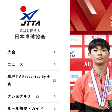
公益財団法人
日本卓球協会
日程
大会・試合
男子ナショナルチーム
卓球の基本的なルール
協会会員登録
卓球協会のミッション
国際交流届申込みフォ
大会
手・候補
公式記録
日本代表
競技規則
会長あいさつ
国際大会自主参加申請
ニュース
ゼッケンについて
女子ナショナルチーム
手・候補
特集
観戦ガイド
競技者育成事業
役員委員
競技ウエア広告申請
卓球TV
国内ランキング
Presented by 全
農
男子世界ランキング
TV・メディア情報
卓球用語集
審判
沿革・組織図
競技ウエアチーム名申
公式大会優勝記録
ナショナルチーム
女子世界ランキング
お知らせ
スポーツ栄養カルタ
指導者
取り組み・活動
日本卓球ルールのお問
わせ
ルール概要・ガイド
各種選考基準