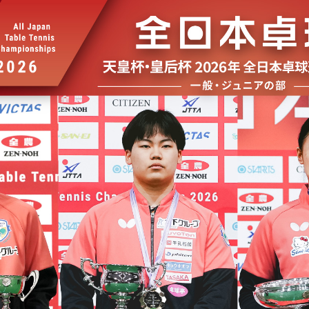
選
ーム
選
請
い合