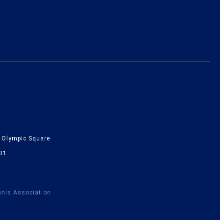
lympic Square
31
nnis Association.