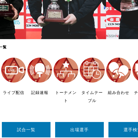
制作
審判
一覧
バナ
員会
ライブ配信
記録速報
トーナメン
タイムテー
組み合わせ
ト
ブル
委員
事業
試合一覧
出場選手
選手検