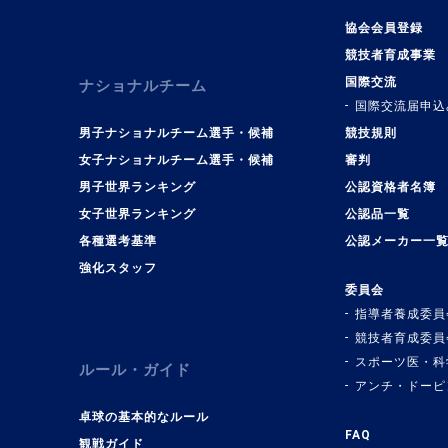
協会会員登録
競技者育成事業
国際交流
ナショナルチーム
国際交流届申込
男子ナショナルチーム選手・候補
競技規則
女子ナショナルチーム選手・候補
審判
男子世界ランキング
公認資格者名簿
女子世界ランキング
公認品一覧
各種選考基準
公認メーカー一
強化スタッフ
委員会
指導者養成委員
競技者育成委員
スポーツ医・科
ルール・ガイド
アンチ・ドーピ
卓球の基本的なルール
FAQ
観戦ガイド