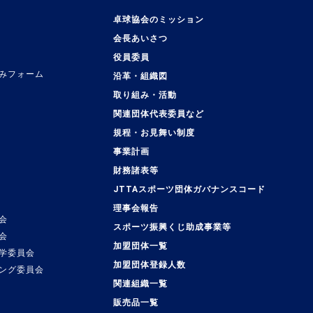
卓球協会のミッション
会長あいさつ
役員委員
みフォーム
沿革・組織図
取り組み・活動
関連団体代表委員など
規程・お見舞い制度
事業計画
覧
財務諸表等
JTTAスポーツ団体ガバナンスコード
理事会報告
会
スポーツ振興くじ助成事業等
会
加盟団体一覧
学委員会
加盟団体登録人数
ング委員会
関連組織一覧
販売品一覧