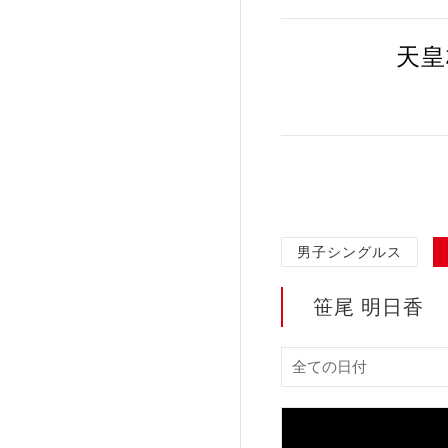
加盟団体登録人数
天皇
関連組織一覧
販売品一覧
男子シングルス
笹尾 明日香