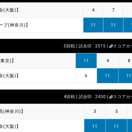
命(大阪)】
4
7
ープ(神奈川)】
11
11
5回戦 | 試合ID : 2515 |
スコアカ
東京)】
11
4
8
命(大阪)】
6
11
11
4回戦 | 試合ID : 2430 |
スコアカ
高(神奈川)】
3
5
命(大阪)】
11
11