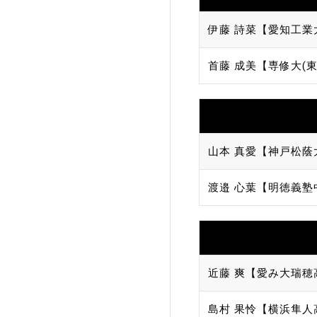
伊藤 詩菜【愛知工業
首藤 成美【専修大(東
山本 真愛【神戸松蔭
渡邉 心葉【明徳義塾
近藤 爽【愛み大瑞穂
島村 果怜【横浜隼人