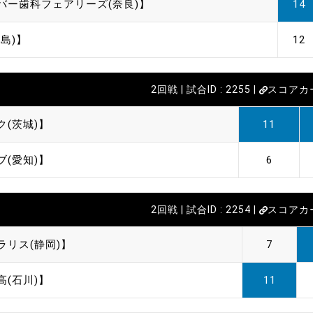
バー歯科フェアリーズ(奈良)】
14
島)】
12
2回戦 | 試合ID : 2255 |
スコアカ
ク(茨城)】
11
ブ(愛知)】
6
2回戦 | 試合ID : 2254 |
スコアカ
ラリス(静岡)】
7
高(石川)】
11