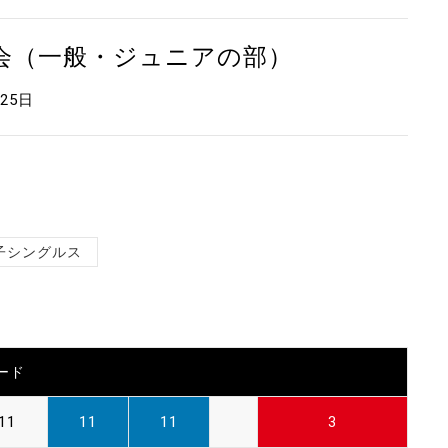
大会（一般・ジュニアの部）
月25日
子シングルス
ード
11
11
11
3