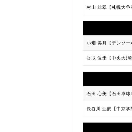
村山 緋翠【札幌大谷
小畑 美月【デンソー
香取 位圭【中央大(埼
石田 心美【石田卓球Ｎ
長谷川 亜依【中京学