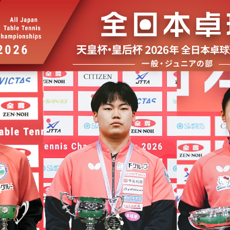
選
ーム
選
請
い合