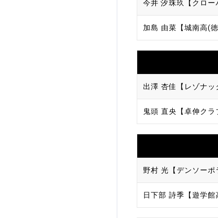
今井 汐珠玖【クロー
加島 由菜【城南高(徳
出澤 杏佳【レゾナッ
鬼頭 直央【卓伸クラ
野村 光【デンソーポ
日下部 詩季【遊学館