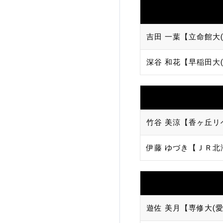
吉田 一葉【立命館大(
深谷 和花【早稲田大(
竹谷 美涼【香ヶ丘リ
伊藤 ゆづき【ＪＲ北
遊佐 美月【専修大(愛