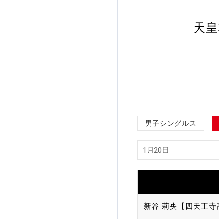
加盟団体登録人数
天皇
関連組織一覧
販売品一覧
男子シングルス
新谷 莉央【四天王寺