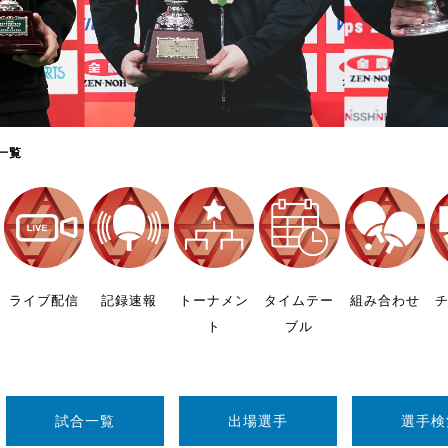
制作
審判
一覧
バナ
員会
ライブ配信
記録速報
トーナメン
タイムテー
組み合わせ
ト
ブル
委員
事業
試合一覧
出場選手
選手検