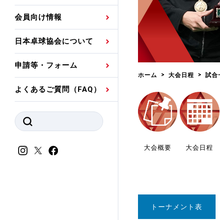
プレスリリース
公認資格者名簿
関連団体代表委員など
審判員ネームプレート
会員向け情報
強化スタッフ
申込
競技者(パスウェイ)・
公認品一覧
規程・お見舞い制度
日本卓球協会について
その他
公認メーカー一覧
ハンドブックデータ
申請等・フォーム
委員会
事業計画・事業報告
ホーム
大会日程
試合
よくあるご質問（FAQ）
財務諸表等
指導者養成委員会
JTTAスポーツ団体ガ
競技者育成委員会
ンスコード
スポーツ医・科学委
大会概要
大会日程
理事会報告
アンチ・ドーピング
スポーツ振興くじ助成
会
等
トーナメント表
加盟団体一覧