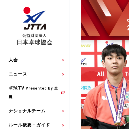
公益財団法人
日本卓球協会
日程
大会・試合
男子ナショナルチーム
卓球の基本的なルール
協会会員登録
卓球協会のミッション
国際交流届申込みフォ
大会
手・候補
公式記録
日本代表
競技規則
会長あいさつ
国際大会自主参加申請
ニュース
ゼッケンについて
女子ナショナルチーム
手・候補
特集
観戦ガイド
競技者育成事業
役員委員
競技ウエア広告申請
卓球TV
国内ランキング
Presented by 全
農
男子世界ランキング
TV・メディア情報
卓球用語集
審判
沿革・組織図
競技ウエアチーム名申
公式大会優勝記録
ナショナルチーム
女子世界ランキング
お知らせ
スポーツ栄養カルタ
指導者
取り組み・活動
日本卓球ルールのお問
わせ
ルール概要・ガイド
各種選考基準