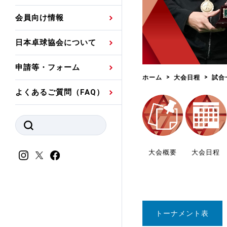
プレスリリース
公認資格者名簿
関連団体代表委員など
審判員ネームプレート
会員向け情報
強化スタッフ
申込
競技者(パスウェイ)・
公認品一覧
規程・お見舞い制度
日本卓球協会について
その他
公認メーカー一覧
ハンドブックデータ
申請等・フォーム
委員会
事業計画・事業報告
ホーム
大会日程
試合
よくあるご質問（FAQ）
財務諸表等
指導者養成委員会
JTTAスポーツ団体ガ
競技者育成委員会
ンスコード
スポーツ医・科学委
大会概要
大会日程
理事会報告
アンチ・ドーピング
スポーツ振興くじ助成
会
等
トーナメント表
加盟団体一覧