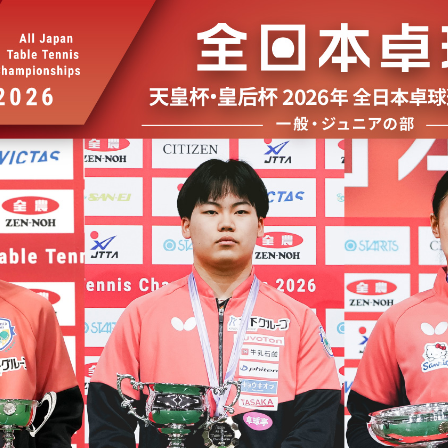
選
ーム
選
請
い合