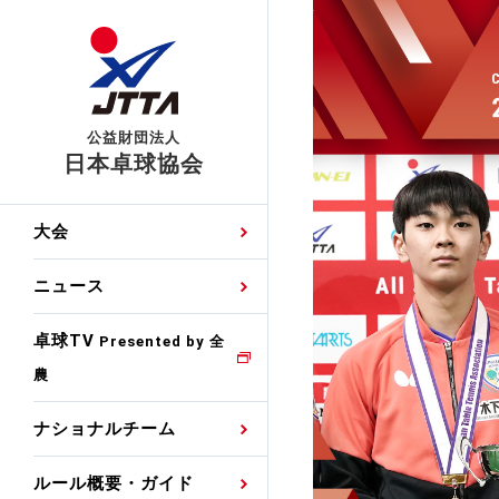
公益財団法人
日本卓球協会
日程
大会・試合
男子ナショナルチーム
卓球の基本的なルール
協会会員登録
卓球協会のミッション
国際交流届申込みフォ
大会
手・候補
公式記録
日本代表
競技規則
会長あいさつ
国際大会自主参加申請
ニュース
ゼッケンについて
女子ナショナルチーム
手・候補
特集
観戦ガイド
競技者育成事業
役員委員
競技ウエア広告申請
卓球TV
国内ランキング
Presented by 全
農
男子世界ランキング
TV・メディア情報
卓球用語集
審判
沿革・組織図
競技ウエアチーム名申
公式大会優勝記録
ナショナルチーム
女子世界ランキング
お知らせ
スポーツ栄養カルタ
指導者
取り組み・活動
日本卓球ルールのお問
わせ
ルール概要・ガイド
各種選考基準