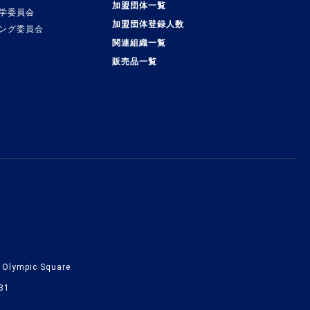
加盟団体一覧
学委員会
加盟団体登録人数
ング委員会
関連組織一覧
販売品一覧
lympic Square
31