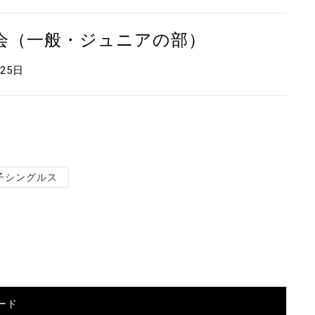
大会（一般・ジュニアの部）
月25日
子シングルス
ード