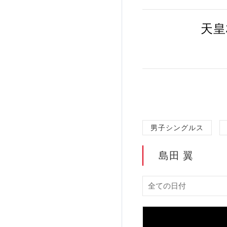
加盟団体登録人数
天皇
関連組織一覧
販売品一覧
男子シングルス
島田 翼