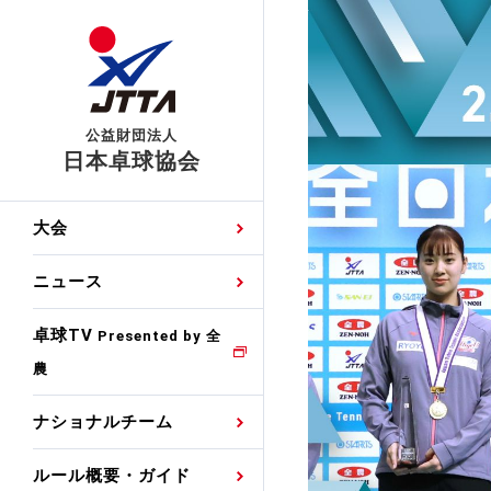
公益財団法人
日本卓球協会
日程
大会・試合
男子ナショナルチーム
卓球の基本的なルール
協会会員登録
卓球協会のミッション
国際交流届申込みフォ
大会
手・候補
公式記録
日本代表
競技規則
会長あいさつ
国際大会自主参加申請
ニュース
ゼッケンについて
女子ナショナルチーム
手・候補
特集
観戦ガイド
競技者育成事業
役員委員
競技ウエア広告申請
卓球TV
国内ランキング
Presented by 全
農
男子世界ランキング
TV・メディア情報
卓球用語集
審判
沿革・組織図
競技ウエアチーム名申
公式大会優勝記録
ナショナルチーム
女子世界ランキング
お知らせ
スポーツ栄養カルタ
指導者
取り組み・活動
日本卓球ルールのお問
わせ
ルール概要・ガイド
各種選考基準