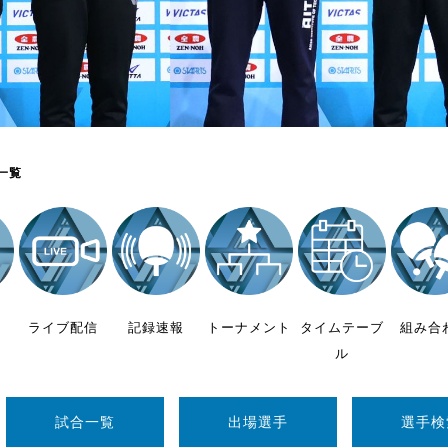
制作
審判
一覧
バナ
員会
ライブ配信
記録速報
トーナメント
タイムテーブ
組み合
委員
ル
事業
試合一覧
出場選手
選手検