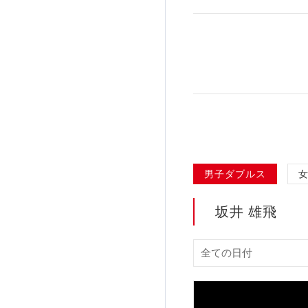
加盟団体登録人数
関連組織一覧
販売品一覧
男子ダブルス
坂井 雄飛