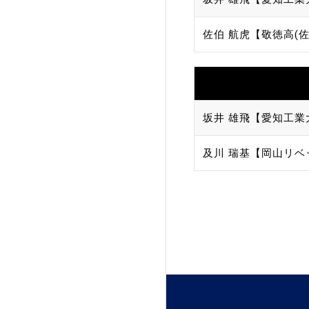
佐伯 航虎【敬徳高(佐
坂井 雄飛【愛知工業
及川 瑞基【岡山リベ