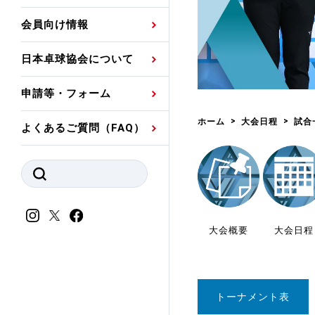
プレスリリース
公認資格者名簿
関連団体代表委員など
審判員ネームプレート
会員向け情報
強化スタッフ
申込
競技者(パスウェイ)・
公認品一覧
規程・お見舞い制度
日本卓球協会について
その他
公認メーカー一覧
ハンドブックデータ
申請等・フォーム
委員会
事業計画・事業報告
ホーム
大会日程
試合
よくあるご質問（FAQ）
財務諸表等
指導者養成委員会
JTTAスポーツ団体ガ
競技者育成委員会
ンスコード
スポーツ医・科学委
理事会報告
大会概要
大会日程
アンチ・ドーピング
スポーツ振興くじ助成
会
等
トーナメント表
加盟団体一覧