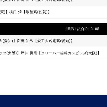
賀)】
橋口 煌【敬徳高(佐賀)】
1回戦 | 試合ID : 3105
大(愛知)】
面田 知己【愛工大名電高(愛知)】
ッツ(大阪)】
坪井 勇磨【クローバー歯科カスピッズ(大阪)】