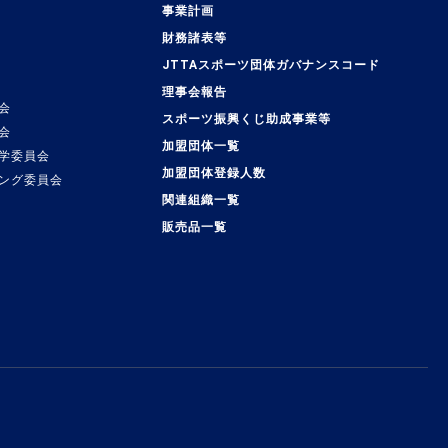
事業計画
覧
財務諸表等
JTTAスポーツ団体ガバナンスコード
理事会報告
会
スポーツ振興くじ助成事業等
会
加盟団体一覧
学委員会
加盟団体登録人数
ング委員会
関連組織一覧
販売品一覧