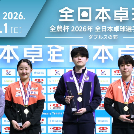
選
ーム
選
請
い合