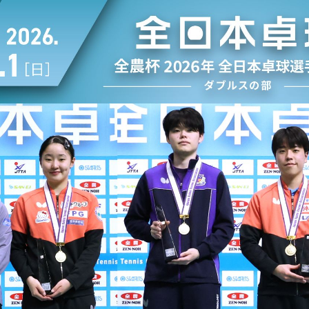
選
ーム
選
請
い合