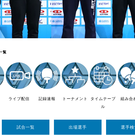
制作
審判
一覧
バナ
員会
ライブ配信
記録速報
トーナメント
タイムテーブ
組み合
委員
ル
事業
試合一覧
出場選手
選手検