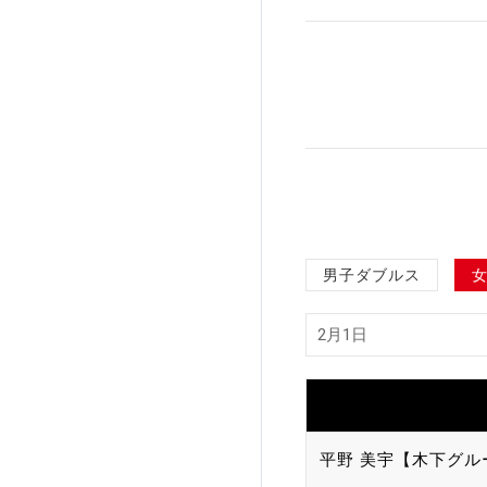
加盟団体登録人数
関連組織一覧
販売品一覧
男子ダブルス
平野 美宇【木下グル