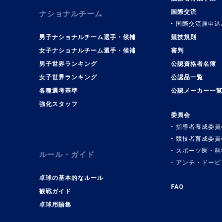
国際交流
ナショナルチーム
国際交流届申込
男子ナショナルチーム選手・候補
競技規則
女子ナショナルチーム選手・候補
審判
男子世界ランキング
公認資格者名簿
女子世界ランキング
公認品一覧
各種選考基準
公認メーカー一
強化スタッフ
委員会
指導者養成委員
競技者育成委員
スポーツ医・科
ルール・ガイド
アンチ・ドーピ
卓球の基本的なルール
FAQ
観戦ガイド
卓球用語集