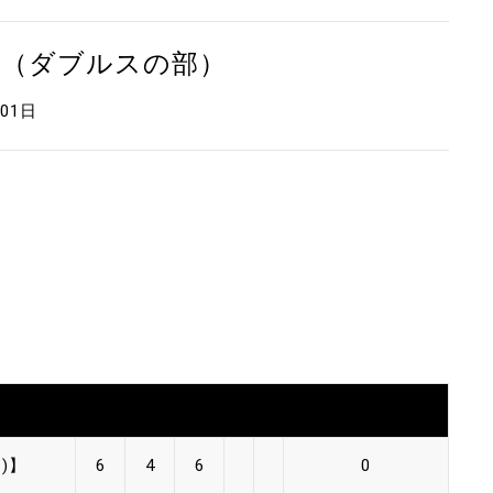
会（ダブルスの部）
月01日
)】
6
4
6
0