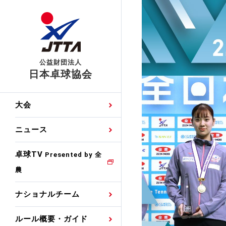
公益財団法人
日本卓球協会
日程
大会・試合
男子ナショナルチーム
卓球の基本的なルール
協会会員登録
卓球協会のミッション
国際交流届申込みフォ
大会
手・候補
公式記録
日本代表
競技規則
会長あいさつ
国際大会自主参加申請
ニュース
ゼッケンについて
女子ナショナルチーム
手・候補
特集
観戦ガイド
競技者育成事業
役員委員
競技ウエア広告申請
卓球TV
国内ランキング
Presented by 全
農
男子世界ランキング
TV・メディア情報
卓球用語集
審判
沿革・組織図
競技ウエアチーム名申
公式大会優勝記録
ナショナルチーム
女子世界ランキング
お知らせ
スポーツ栄養カルタ
指導者
取り組み・活動
日本卓球ルールのお問
わせ
ルール概要・ガイド
各種選考基準