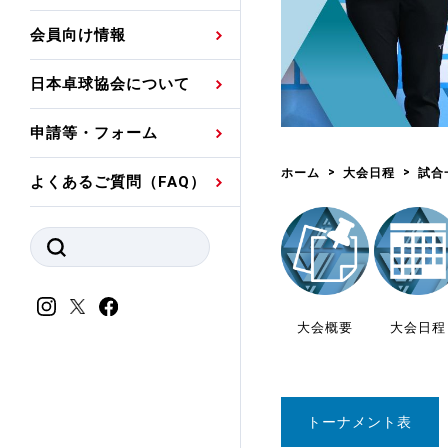
プレスリリース
公認資格者名簿
関連団体代表委員など
審判員ネームプレート
会員向け情報
強化スタッフ
申込
競技者(パスウェイ)・
公認品一覧
規程・お見舞い制度
日本卓球協会について
その他
公認メーカー一覧
ハンドブックデータ
申請等・フォーム
委員会
事業計画・事業報告
ホーム
大会日程
試合
よくあるご質問（FAQ）
財務諸表等
指導者養成委員会
JTTAスポーツ団体ガ
競技者育成委員会
ンスコード
スポーツ医・科学委
理事会報告
大会概要
大会日程
アンチ・ドーピング
スポーツ振興くじ助成
会
等
トーナメント表
加盟団体一覧