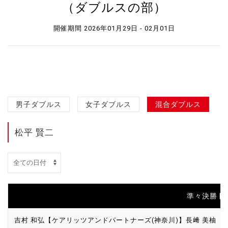
（ダブルスの部）
開催期間 2026年01月29日 - 02月01日
男子ダブルス
女子ダブルス
混合ダブルス
松平 賢二
準々決勝 | 試
吉村 和弘【ケアリッツアンドパートナーズ(神奈川)】
長﨑 美柚【