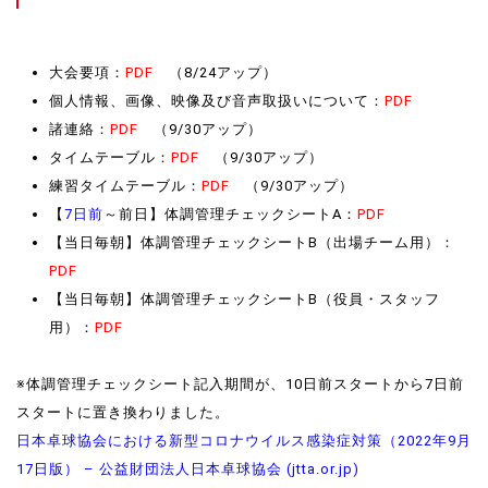
大会要項：
PDF
（8/24アップ）
個人情報、画像、映像及び音声取扱いについて：
PDF
諸連絡：
PDF
（9/30アップ）
タイムテーブル：
PDF
（9/30アップ）
練習タイムテーブル：
PDF
（9/30アップ）
【
7日前
～前日】体調管理チェックシートA：
PDF
【当日毎朝】体調管理チェックシートB（出場チーム用）：
PDF
【当日毎朝】体調管理チェックシートB（役員・スタッフ
用）：
PDF
※体調管理チェックシート記入期間が、10日前スタートから7日前
スタートに置き換わりました。
日本卓球協会における新型コロナウイルス感染症対策（2022年9月
17日版） – 公益財団法人日本卓球協会 (jtta.or.jp)