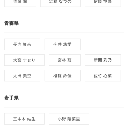
佐藤 蘭
近森 なつの
伊藤 怜菜
青森県
長内 虹來
今井 悠愛
大宮 すせり
宮林 藍
新開 彩乃
太田 美空
櫻庭 鈴佳
佐竹 心菜
岩手県
三本木 結生
小野 陽菜里