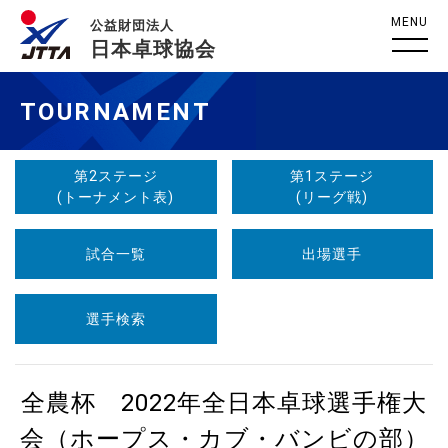
MENU
公益財団法人
日本卓球協会
TOURNAMENT
第2ステージ
第1ステージ
(トーナメント表)
(リーグ戦)
試合一覧
出場選手
選手検索
全農杯 2022年全日本卓球選手権大
会（ホープス・カブ・バンビの部）