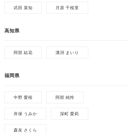
武田 菜知
月原 千桜里
高知県
阿部 結花
溝渕 まいり
福岡県
中野 愛桜
阿部 純怜
井保 うみか
深町 愛莉
森友 さくら