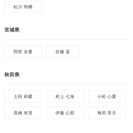
松川 明椰
宮城県
阿部 永愛
佐藤 遥
秋田県
土田 莉暖
村上 七海
小松 心愛
髙橋 有澄
伊藤 心那
角田 美月