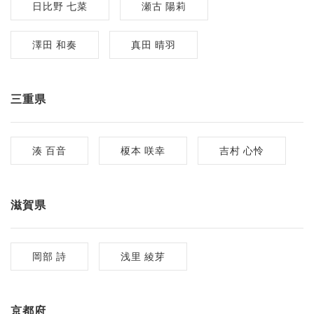
日比野 七菜
瀬古 陽莉
澤田 和奏
真田 晴羽
三重県
湊 百音
榎本 咲幸
吉村 心怜
滋賀県
岡部 詩
浅里 綾芽
京都府