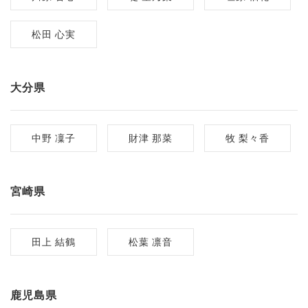
松田 心実
大分県
中野 凜子
財津 那菜
牧 梨々香
宮崎県
田上 結鶴
松葉 凛音
鹿児島県