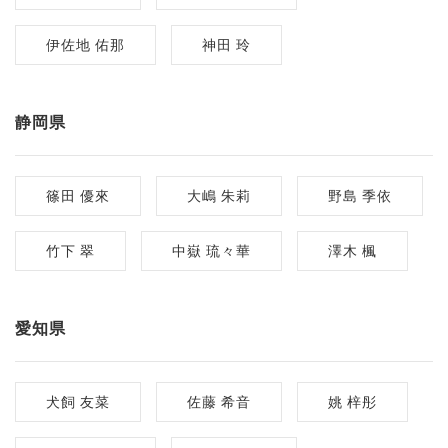
伊佐地 佑那
神田 玲
静岡県
篠田 優來
大嶋 朱莉
野島 季依
竹下 翠
中嶽 琉々華
澤木 楓
愛知県
犬飼 友菜
佐藤 希音
姚 梓彤