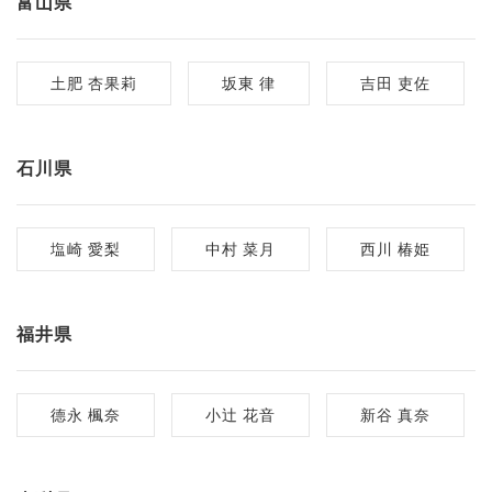
富山県
土肥 杏果莉
坂東 律
吉田 吏佐
石川県
塩崎 愛梨
中村 菜月
西川 椿姫
福井県
德永 楓奈
小辻 花音
新谷 真奈