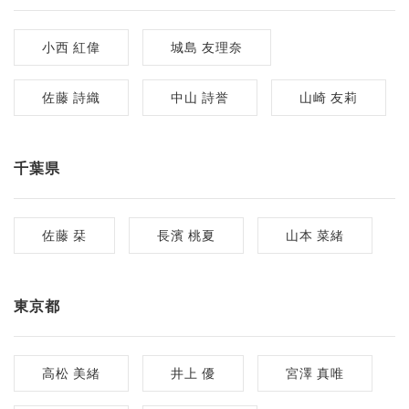
小西 紅偉
城島 友理奈
佐藤 詩織
中山 詩誉
山崎 友莉
千葉県
佐藤 栞
長濱 桃夏
山本 菜緒
東京都
高松 美緒
井上 優
宮澤 真唯