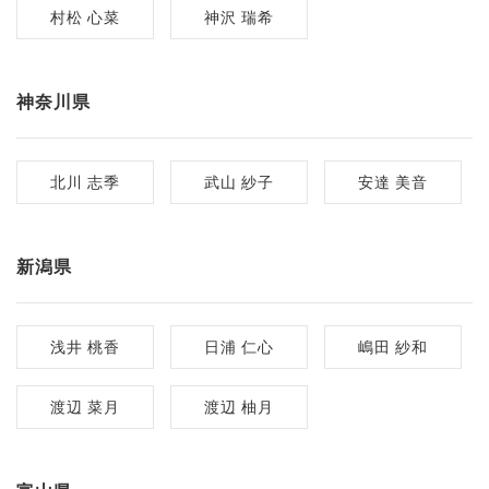
村松 心菜
神沢 瑞希
神奈川県
北川 志季
武山 紗子
安達 美音
新潟県
浅井 桃香
日浦 仁心
嶋田 紗和
渡辺 菜月
渡辺 柚月