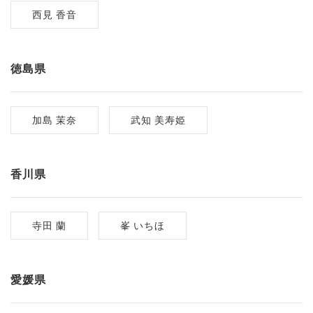
西見 香音
徳島県
加島 茉奈
武知 美寿姫
香川県
寺田 蘭
峯 いちほ
愛媛県