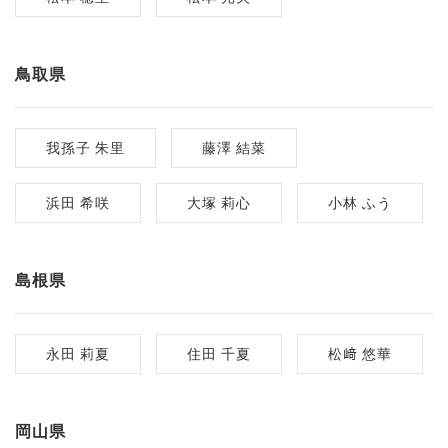
鳥取県
我孫子 朱里
藤澤 結菜
浜田 希咲
大塚 莉心
小林 ふう
島根県
永田 莉夏
住田 千夏
松﨑 悠華
岡山県