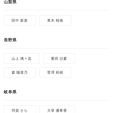
山梨県
田中 新菜
青木 桜南
長野県
山上 璃々花
重田 沙夏
森 陽菜乃
菅澤 莉桜
岐阜県
羽賀 さら
大草 優希香