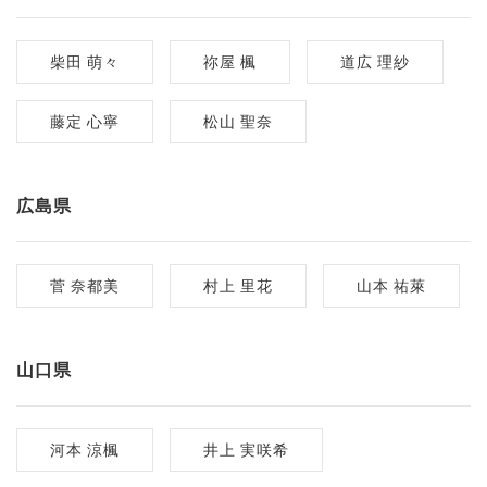
柴田 萌々
祢屋 楓
道広 理紗
藤定 心寧
松山 聖奈
広島県
菅 奈都美
村上 里花
山本 祐萊
山口県
河本 涼楓
井上 実咲希