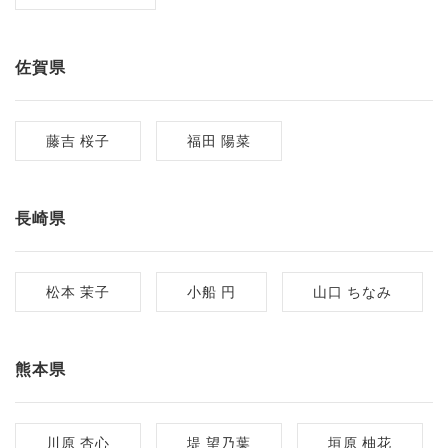
佐賀県
藤吉 桜子
福田 陽菜
長崎県
松本 茉子
小船 円
山口 ちなみ
熊本県
川原 杏心
堤 望乃葉
垣原 柚花