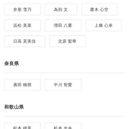
井形 雪乃
為則 文
齋木 心空
浜松 美菜
増田 八重
上條 心幸
日高 芙美佳
北原 梨華
奈良県
廣田 柚萌
中川 智愛
和歌山県
松本 穂里
松本 光央