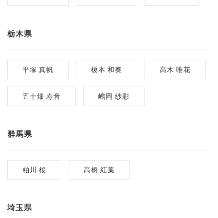
栃木県
平塚 真帆
榎本 和奏
高木 唯花
五十畑 寿音
嶋岡 紗彩
群馬県
粕川 桜
高橋 紅葉
埼玉県