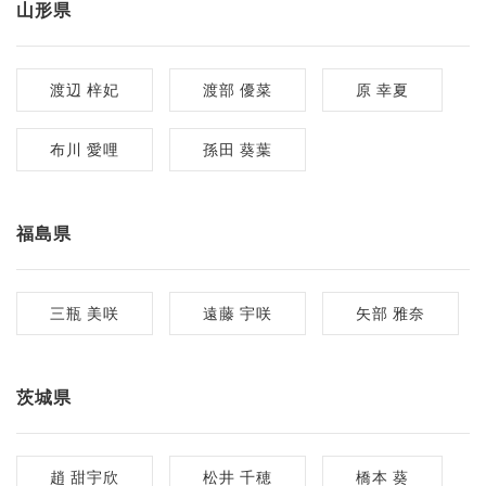
山形県
渡辺 梓妃
渡部 優菜
原 幸夏
布川 愛哩
孫田 葵葉
福島県
三瓶 美咲
遠藤 宇咲
矢部 雅奈
茨城県
趙 甜宇欣
松井 千穂
橋本 葵