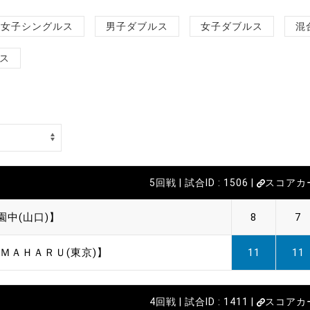
女子シングルス
男子ダブルス
女子ダブルス
混
ス
5回戦 | 試合ID : 1506 |
スコアカ
園中(山口)】
8
7
 ＭＡＨＡＲＵ(東京)】
11
11
4回戦 | 試合ID : 1411 |
スコアカ