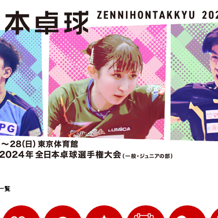
選
ーム
選
請
一覧
い合