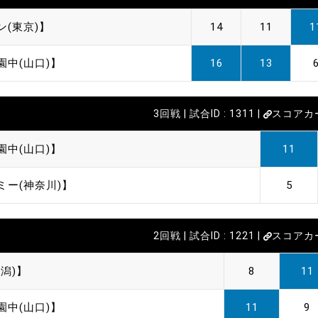
ン(東京)】
14
11
1
園中(山口)】
16
13
3回戦 | 試合ID : 1311 |
スコアカ
園中(山口)】
11
ミー(神奈川)】
5
2回戦 | 試合ID : 1221 |
スコアカ
潟)】
8
11
園中(山口)】
11
9