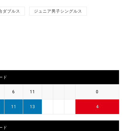
合ダブルス
ジュニア男子シングルス
ード
6
11
0
11
13
4
ード