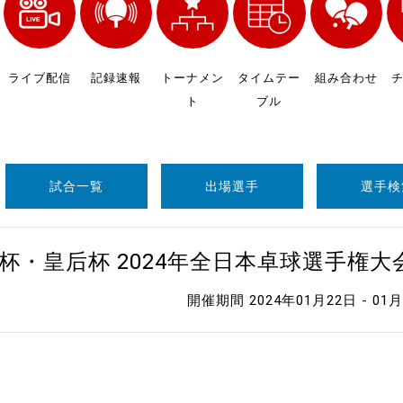
制作
審判
ライブ配信
記録速報
トーナメン
タイムテー
組み合わせ
ト
ブル
試合一覧
出場選手
選手検
バナ
杯・皇后杯 2024年全日本卓球選手権
員会
開催期間 2024年01月22日 - 01
委員
事業