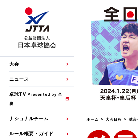
公益財団法人
日本卓球協会
日程
大会・試合
男子ナショナルチーム
卓球の基本的なルール
協会会員登録
卓球協会のミッション
国際交流届申込みフォ
大会
手・候補
公式記録
日本代表
競技規則
会長あいさつ
国際大会自主参加申請
ニュース
ゼッケンについて
女子ナショナルチーム
手・候補
特集
観戦ガイド
競技者育成事業
役員委員
競技ウエア広告申請
卓球TV
国内ランキング
Presented by 全
農
男子世界ランキング
TV・メディア情報
卓球用語集
審判
沿革・組織図
競技ウエアチーム名申
公式大会優勝記録
ナショナルチーム
ホーム
大会日程
試合
女子世界ランキング
お知らせ
スポーツ栄養カルタ
指導者
取り組み・活動
日本卓球ルールのお問
わせ
ルール概要・ガイド
各種選考基準