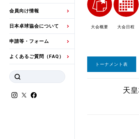
プレスリリース
公認資格者名簿
関連団体代表委員など
審判員ネームプレート
会員向け情報
強化スタッフ
申込
競技者(パスウェイ)・
公認品一覧
規程・お見舞い制度
日本卓球協会について
大会概要
大会日程
その他
公認メーカー一覧
ハンドブックデータ
申請等・フォーム
委員会
事業計画・事業報告
よくあるご質問（FAQ）
財務諸表等
指導者養成委員会
トーナメント表
JTTAスポーツ団体ガ
競技者育成委員会
ンスコード
天皇
スポーツ医・科学委
理事会報告
アンチ・ドーピング
スポーツ振興くじ助成
会
等
加盟団体一覧