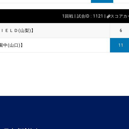
1回戦 | 試合ID : 1121 |
スコアカ
ＩＥＬＤ(山梨)】
6
園中(山口)】
11