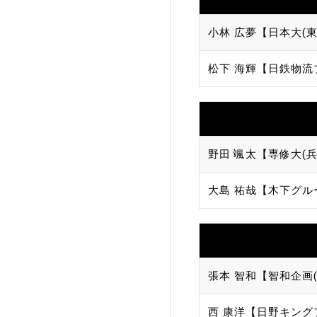
小林 広夢【日本大(東
松下 海輝【日鉄物流
野田 颯太【専修大(兵
大島 祐哉【木下グル
張本 智和【智和企画(
西 康洋【日野キング