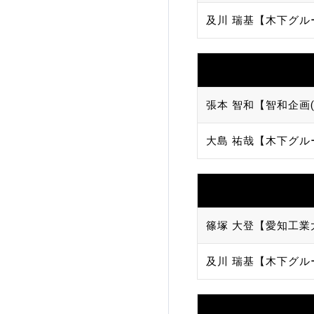
及川 瑞基【木下グル
張本 智和【智和企画(
大島 祐哉【木下グル
篠塚 大登【愛知工業
及川 瑞基【木下グル