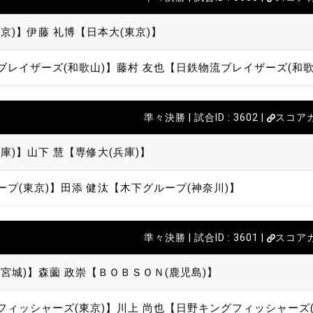
京)】
伊藤 礼博【日本大(東京)】
ブレイザーズ(和歌山)】
藤村 友也【日鉄物流ブレイザーズ(和歌
準々決勝 | 試合ID : 3602 |
スコア
庫)】
山下 慧【専修大(兵庫)】
ープ(東京)】
田添 健汰【木下グループ(神奈川)】
準々決勝 | 試合ID : 3601 |
スコア
宮城)】
森薗 政崇【ＢＯＢＳＯＮ(鹿児島)】
フィッシャーズ(東京)】
川上 尚也【日野キングフィッシャーズ(