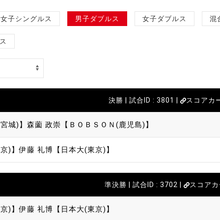
女子シングルス
男子ダブルス
女子ダブルス
混
ス
決勝 | 試合ID : 3801 |
スコアカ
宮城)】
森薗 政崇【ＢＯＢＳＯＮ(鹿児島)】
京)】
伊藤 礼博【日本大(東京)】
準決勝 | 試合ID : 3702 |
スコアカ
京)】
伊藤 礼博【日本大(東京)】