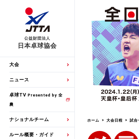
公益財団法人
日本卓球協会
日程
大会・試合
男子ナショナルチーム
卓球の基本的なルール
協会会員登録
卓球協会のミッション
国際交流届申込みフォ
大会
手・候補
公式記録
日本代表
競技規則
会長あいさつ
国際大会自主参加申請
ニュース
ゼッケンについて
女子ナショナルチーム
手・候補
特集
観戦ガイド
競技者育成事業
役員委員
競技ウエア広告申請
卓球TV
国内ランキング
Presented by 全
農
男子世界ランキング
TV・メディア情報
卓球用語集
審判
沿革・組織図
競技ウエアチーム名申
公式大会優勝記録
ナショナルチーム
ホーム
大会日程
試合
女子世界ランキング
お知らせ
スポーツ栄養カルタ
指導者
取り組み・活動
日本卓球ルールのお問
わせ
ルール概要・ガイド
各種選考基準