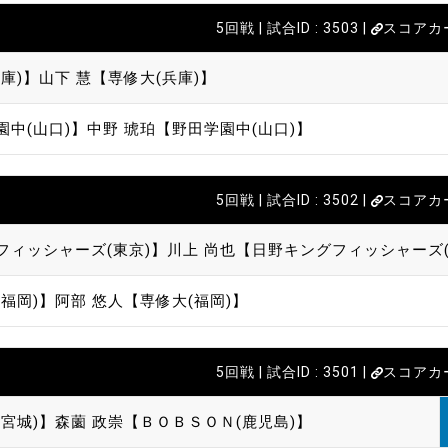
5回戦 | 試合ID : 3503 |
スコアカ
庫)】
山下 慧【専修大(兵庫)】
園中(山口)】
中野 琥珀【野田学園中(山口)】
5回戦 | 試合ID : 3502 |
スコアカ
フィッシャーズ(東京)】
川上 尚也【日野キングフィッシャーズ(
福岡)】
阿部 悠人【専修大(福岡)】
5回戦 | 試合ID : 3501 |
スコアカ
宮城)】
森薗 政崇【ＢＯＢＳＯＮ(鹿児島)】