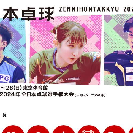
選
ーム
選
請
一覧
い合