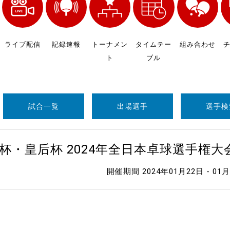
制作
審判
ライブ配信
記録速報
トーナメン
タイムテー
組み合わせ
ト
ブル
試合一覧
出場選手
選手検
バナ
杯・皇后杯 2024年全日本卓球選手権
員会
開催期間 2024年01月22日 - 01
委員
事業