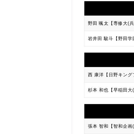
野田 颯太【専修大(兵
岩井田 駿斗【野田学
西 康洋【日野キング
杉本 和也【早稲田大(
張本 智和【智和企画(