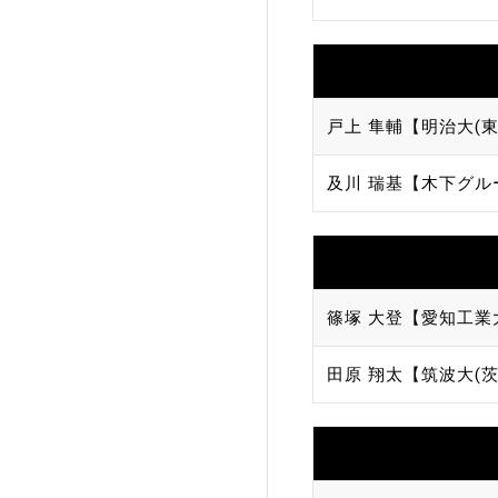
戸上 隼輔【明治大(東
及川 瑞基【木下グル
篠塚 大登【愛知工業
田原 翔太【筑波大(茨