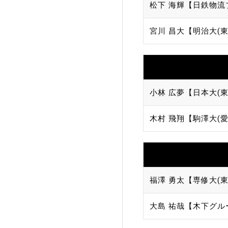
松下 海輝【日鉄物流
宮川 昌大【明治大(東
小林 広夢【日本大(東
木村 飛翔【駒澤大(愛
福澤 勇太【専修大(東
大島 祐哉【木下グル