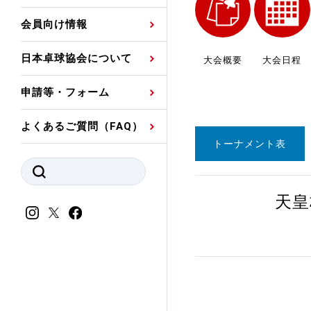
プレスリリース
公認資格者名簿
関連団体代表委員など
審判員ネームプレート
会員向け情報
強化スタッフ
申込
競技者(パスウェイ)・
公認品一覧
規程・お見舞い制度
日本卓球協会について
大会概要
大会日程
その他
公認メーカー一覧
ハンドブックデータ
申請等・フォーム
委員会
事業計画・事業報告
よくあるご質問（FAQ）
財務諸表等
指導者養成委員会
トーナメント表
JTTAスポーツ団体ガ
競技者育成委員会
ンスコード
天皇
スポーツ医・科学委
理事会報告
アンチ・ドーピング
スポーツ振興くじ助成
会
等
加盟団体一覧