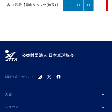
吉山 和希【岡山リベッツ(埼玉)】
11
11
11
3
公益財団法人 日本卓球協会
SNS公式アカウント
大会
ニュース