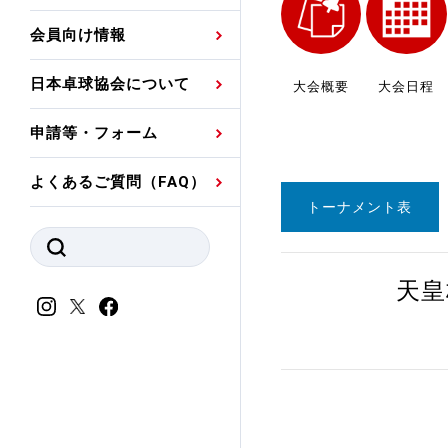
プレスリリース
公認資格者名簿
関連団体代表委員など
審判員ネームプレート
会員向け情報
強化スタッフ
申込
競技者(パスウェイ)・
公認品一覧
規程・お見舞い制度
日本卓球協会について
大会概要
大会日程
その他
公認メーカー一覧
ハンドブックデータ
申請等・フォーム
委員会
事業計画・事業報告
よくあるご質問（FAQ）
財務諸表等
指導者養成委員会
トーナメント表
JTTAスポーツ団体ガ
競技者育成委員会
ンスコード
天皇
スポーツ医・科学委
理事会報告
アンチ・ドーピング
スポーツ振興くじ助成
会
等
加盟団体一覧