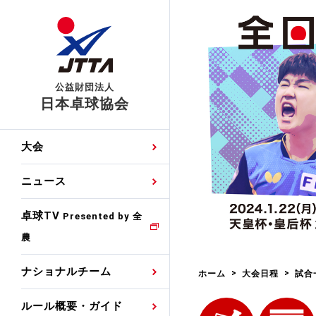
公益財団法人
日本卓球協会
日程
大会・試合
男子ナショナルチーム
卓球の基本的なルール
協会会員登録
卓球協会のミッション
国際交流届申込みフォ
大会
手・候補
公式記録
日本代表
競技規則
会長あいさつ
国際大会自主参加申請
ニュース
ゼッケンについて
女子ナショナルチーム
手・候補
特集
観戦ガイド
競技者育成事業
役員委員
競技ウエア広告申請
卓球TV
国内ランキング
Presented by 全
農
男子世界ランキング
TV・メディア情報
卓球用語集
審判
沿革・組織図
競技ウエアチーム名申
公式大会優勝記録
ナショナルチーム
ホーム
大会日程
試合
女子世界ランキング
お知らせ
スポーツ栄養カルタ
指導者
取り組み・活動
日本卓球ルールのお問
わせ
ルール概要・ガイド
各種選考基準