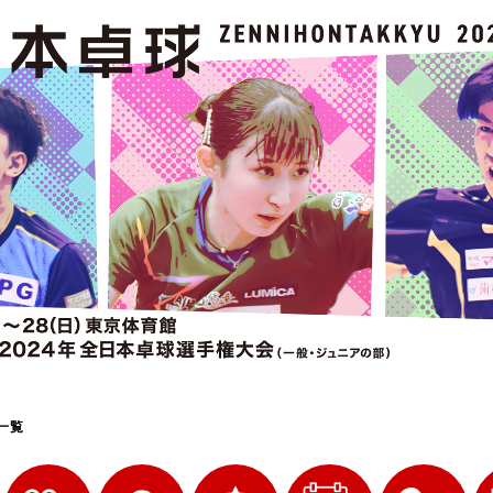
選
ーム
選
請
一覧
い合