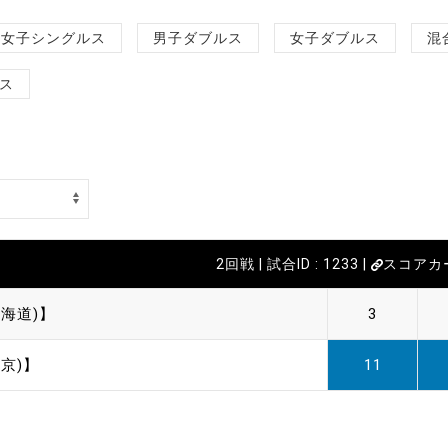
女子シングルス
男子ダブルス
女子ダブルス
混
ス
2回戦 | 試合ID : 1233 |
スコアカ
海道)】
3
京)】
11