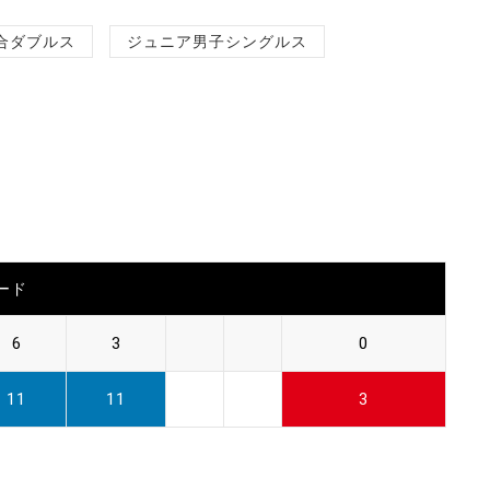
合ダブルス
ジュニア男子シングルス
ード
6
3
0
11
11
3