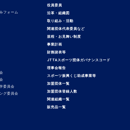
役員委員
みフォーム
沿革・組織図
取り組み・活動
関連団体代表委員など
規程・お見舞い制度
事業計画
覧
財務諸表等
JTTAスポーツ団体ガバナンスコード
理事会報告
会
スポーツ振興くじ助成事業等
会
加盟団体一覧
学委員会
加盟団体登録人数
ング委員会
関連組織一覧
販売品一覧