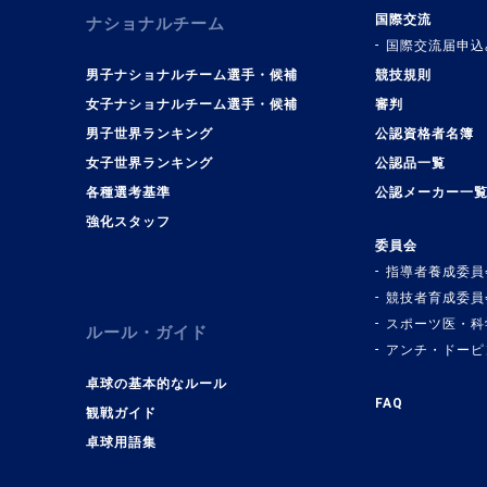
国際交流
ナショナルチーム
国際交流届申込
男子ナショナルチーム選手・候補
競技規則
女子ナショナルチーム選手・候補
審判
男子世界ランキング
公認資格者名簿
女子世界ランキング
公認品一覧
各種選考基準
公認メーカー一
強化スタッフ
委員会
指導者養成委員
競技者育成委員
スポーツ医・科
ルール・ガイド
アンチ・ドーピ
卓球の基本的なルール
FAQ
観戦ガイド
卓球用語集