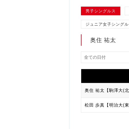
加盟団体登録人数
男子シングルス
ジュニア女子シングル
関連組織一覧
販売品一覧
奥住 祐太
奥住 祐太【駒澤大(北
松田 歩真【明治大(東