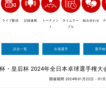
制作
審判
ライブ配信
記録速報
トーナメン
タイムテー
組み合わせ
ト
ブル
試合一覧
出場選手
選手検
バナ
杯・皇后杯 2024年全日本卓球選手権
員会
開催期間 2024年01月22日 - 01
委員
事業