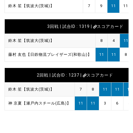
鈴木 笙【筑波大(茨城)】
7
9
11
11
3回戦 | 試合ID : 1319 |
スコアカード
鈴木 笙【筑波大(茨城)】
8
4
11
藤村 友也【日鉄物流ブレイザーズ(和歌山)】
11
11
8
2回戦 | 試合ID : 1237 |
スコアカード
鈴木 笙【筑波大(茨城)】
7
8
11
11
11
神 京夏【瀬戸内スチール(広島)】
11
11
3
6
4