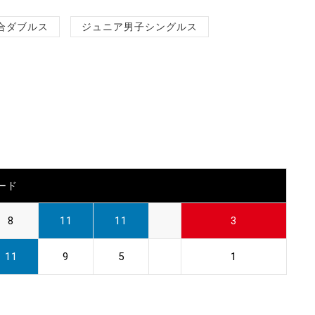
合ダブルス
ジュニア男子シングルス
ード
8
11
11
3
11
9
5
1