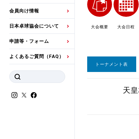
プレスリリース
公認資格者名簿
関連団体代表委員など
審判員ネームプレート
会員向け情報
強化スタッフ
申込
競技者(パスウェイ)・
公認品一覧
規程・お見舞い制度
日本卓球協会について
大会概要
大会日程
その他
公認メーカー一覧
ハンドブックデータ
申請等・フォーム
委員会
事業計画・事業報告
よくあるご質問（FAQ）
財務諸表等
指導者養成委員会
トーナメント表
JTTAスポーツ団体ガ
競技者育成委員会
ンスコード
天皇
スポーツ医・科学委
理事会報告
アンチ・ドーピング
スポーツ振興くじ助成
会
等
加盟団体一覧