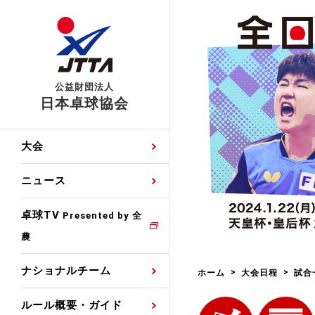
公益財団法人
日本卓球協会
日程
大会・試合
男子ナショナルチーム
卓球の基本的なルール
協会会員登録
卓球協会のミッション
国際交流届申込みフォ
大会
手・候補
公式記録
日本代表
競技規則
会長あいさつ
国際大会自主参加申請
ニュース
ゼッケンについて
女子ナショナルチーム
手・候補
特集
観戦ガイド
競技者育成事業
役員委員
競技ウエア広告申請
卓球TV
国内ランキング
Presented by 全
農
男子世界ランキング
TV・メディア情報
卓球用語集
審判
沿革・組織図
競技ウエアチーム名申
公式大会優勝記録
ナショナルチーム
ホーム
大会日程
試合
女子世界ランキング
お知らせ
スポーツ栄養カルタ
指導者
取り組み・活動
日本卓球ルールのお問
わせ
ルール概要・ガイド
各種選考基準