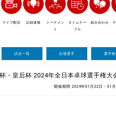
制作
審判
ライブ配信
記録速報
トーナメン
タイムテー
組み合わせ
ト
ブル
試合一覧
出場選手
選手検
バナ
杯・皇后杯 2024年全日本卓球選手権
員会
開催期間 2024年01月22日 - 01
委員
事業