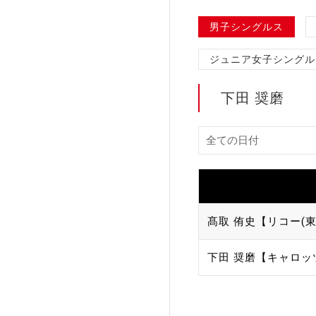
加盟団体登録人数
男子シングルス
ジュニア女子シングル
関連組織一覧
販売品一覧
下田 奨磨
髙取 侑史【リコー(東
下田 奨磨【キャロッ