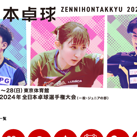
選
ーム
選
請
一覧
い合