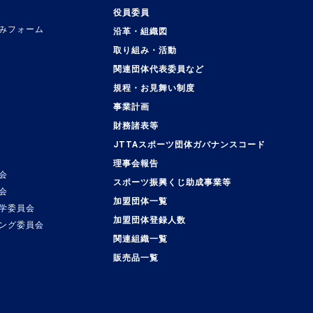
役員委員
みフォーム
沿革・組織図
取り組み・活動
関連団体代表委員など
規程・お見舞い制度
事業計画
覧
財務諸表等
JTTAスポーツ団体ガバナンスコード
理事会報告
会
スポーツ振興くじ助成事業等
会
加盟団体一覧
学委員会
加盟団体登録人数
ング委員会
関連組織一覧
販売品一覧