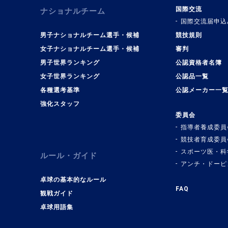
国際交流
ナショナルチーム
国際交流届申込
男子ナショナルチーム選手・候補
競技規則
女子ナショナルチーム選手・候補
審判
男子世界ランキング
公認資格者名簿
女子世界ランキング
公認品一覧
各種選考基準
公認メーカー一
強化スタッフ
委員会
指導者養成委員
競技者育成委員
スポーツ医・科
ルール・ガイド
アンチ・ドーピ
卓球の基本的なルール
FAQ
観戦ガイド
卓球用語集