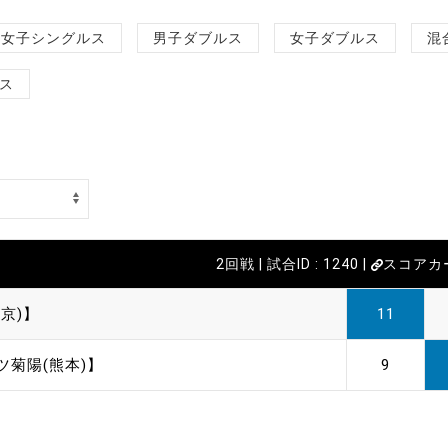
女子シングルス
男子ダブルス
女子ダブルス
混
ス
2回戦 | 試合ID : 1240 |
スコアカ
京)】
11
ツ菊陽(熊本)】
9