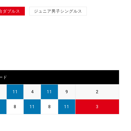
合ダブルス
ジュニア男子シングルス
ード
11
4
11
9
2
1
8
11
8
11
3