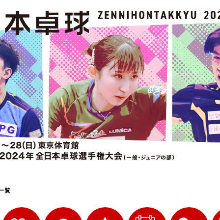
選
ーム
選
請
一覧
い合