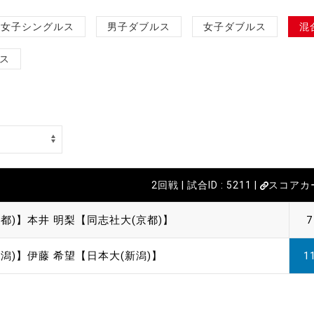
女子シングルス
男子ダブルス
女子ダブルス
混
ス
2回戦 | 試合ID : 5211 |
スコアカ
都)】
本井 明梨【同志社大(京都)】
7
潟)】
伊藤 希望【日本大(新潟)】
1