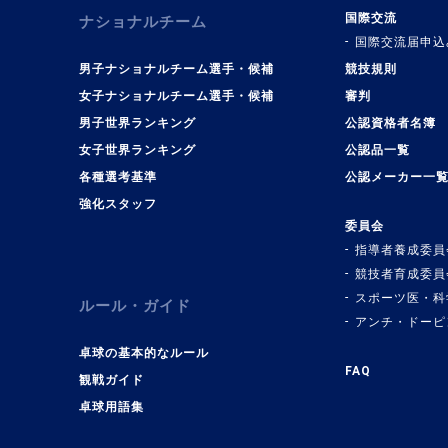
国際交流
ナショナルチーム
国際交流届申込
男子ナショナルチーム選手・候補
競技規則
女子ナショナルチーム選手・候補
審判
男子世界ランキング
公認資格者名簿
女子世界ランキング
公認品一覧
各種選考基準
公認メーカー一
強化スタッフ
委員会
指導者養成委員
競技者育成委員
スポーツ医・科
ルール・ガイド
アンチ・ドーピ
卓球の基本的なルール
FAQ
観戦ガイド
卓球用語集