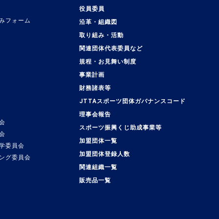
役員委員
みフォーム
沿革・組織図
取り組み・活動
関連団体代表委員など
規程・お見舞い制度
事業計画
覧
財務諸表等
JTTAスポーツ団体ガバナンスコード
理事会報告
会
スポーツ振興くじ助成事業等
会
加盟団体一覧
学委員会
加盟団体登録人数
ング委員会
関連組織一覧
販売品一覧