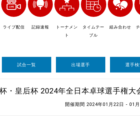
制作
審判
ライブ配信
記録速報
トーナメン
タイムテー
組み合わせ
ト
ブル
試合一覧
出場選手
選手検
バナ
杯・皇后杯 2024年全日本卓球選手権
員会
開催期間 2024年01月22日 - 01
委員
事業