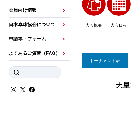
プレスリリース
公認資格者名簿
関連団体代表委員など
審判員ネームプレート
会員向け情報
強化スタッフ
申込
競技者(パスウェイ)・
公認品一覧
規程・お見舞い制度
日本卓球協会について
大会概要
大会日程
その他
公認メーカー一覧
ハンドブックデータ
申請等・フォーム
委員会
事業計画・事業報告
よくあるご質問（FAQ）
財務諸表等
指導者養成委員会
トーナメント表
JTTAスポーツ団体ガ
競技者育成委員会
ンスコード
天皇
スポーツ医・科学委
理事会報告
アンチ・ドーピング
スポーツ振興くじ助成
会
等
加盟団体一覧