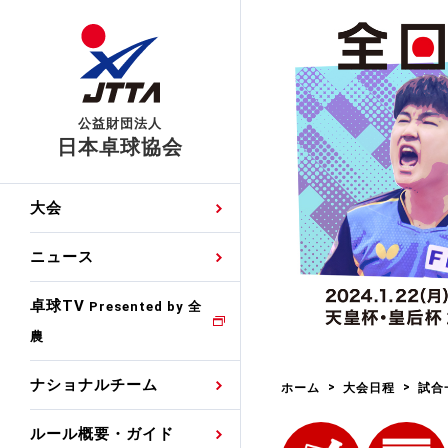
公益財団法人
日本卓球協会
日程
大会・試合
男子ナショナルチーム
卓球の基本的なルール
協会会員登録
卓球協会のミッション
国際交流届申込みフォ
大会
手・候補
公式記録
日本代表
競技規則
会長あいさつ
国際大会自主参加申請
ニュース
ゼッケンについて
女子ナショナルチーム
手・候補
特集
観戦ガイド
競技者育成事業
役員委員
競技ウエア広告申請
卓球TV
国内ランキング
Presented by 全
農
男子世界ランキング
TV・メディア情報
卓球用語集
審判
沿革・組織図
競技ウエアチーム名申
公式大会優勝記録
ナショナルチーム
ホーム
大会日程
試合
女子世界ランキング
お知らせ
スポーツ栄養カルタ
指導者
取り組み・活動
日本卓球ルールのお問
わせ
ルール概要・ガイド
各種選考基準