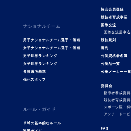
協会会員登録
競技者育成事業
国際交流
ナショナルチーム
国際交流届申込
男子ナショナルチーム選手・候補
競技規則
女子ナショナルチーム選手・候補
審判
男子世界ランキング
公認資格者名簿
女子世界ランキング
公認品一覧
各種選考基準
公認メーカー一
強化スタッフ
委員会
指導者養成委員
競技者育成委員
スポーツ医・科
ルール・ガイド
アンチ・ドーピ
卓球の基本的なルール
FAQ