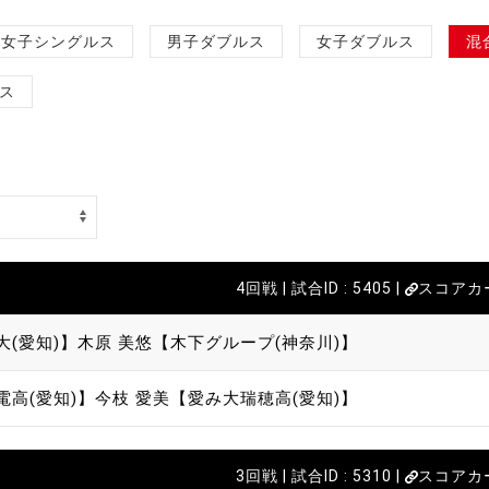
女子シングルス
男子ダブルス
女子ダブルス
混
ス
4回戦 | 試合ID : 5405 |
スコアカ
大(愛知)】
木原 美悠【木下グループ(神奈川)】
電高(愛知)】
今枝 愛美【愛み大瑞穂高(愛知)】
3回戦 | 試合ID : 5310 |
スコアカ