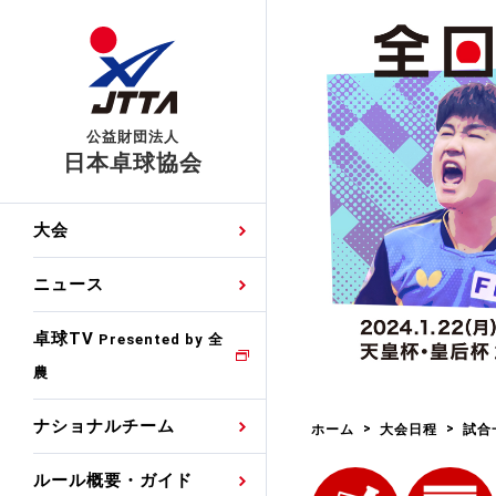
公益財団法人
日本卓球協会
日程
大会・試合
男子ナショナルチーム
卓球の基本的なルール
協会会員登録
卓球協会のミッション
国際交流届申込みフォ
大会
手・候補
公式記録
日本代表
競技規則
会長あいさつ
国際大会自主参加申請
ニュース
ゼッケンについて
女子ナショナルチーム
手・候補
特集
観戦ガイド
競技者育成事業
役員委員
競技ウエア広告申請
卓球TV
国内ランキング
Presented by 全
農
男子世界ランキング
TV・メディア情報
卓球用語集
審判
沿革・組織図
競技ウエアチーム名申
公式大会優勝記録
ナショナルチーム
ホーム
大会日程
試合
女子世界ランキング
お知らせ
スポーツ栄養カルタ
指導者
取り組み・活動
日本卓球ルールのお問
わせ
ルール概要・ガイド
各種選考基準