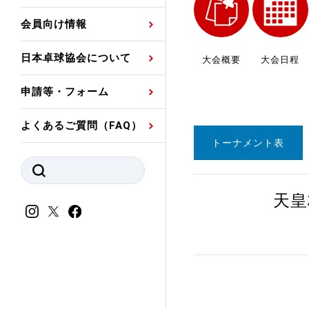
プレスリリース
公認資格者名簿
関連団体代表委員など
審判員ネームプレート
会員向け情報
強化スタッフ
申込
競技者(パスウェイ)・
公認品一覧
規程・お見舞い制度
日本卓球協会について
大会概要
大会日程
その他
公認メーカー一覧
ハンドブックデータ
申請等・フォーム
委員会
事業計画・事業報告
よくあるご質問（FAQ）
財務諸表等
指導者養成委員会
トーナメント表
JTTAスポーツ団体ガ
競技者育成委員会
ンスコード
天皇
スポーツ医・科学委
理事会報告
アンチ・ドーピング
スポーツ振興くじ助成
会
等
加盟団体一覧