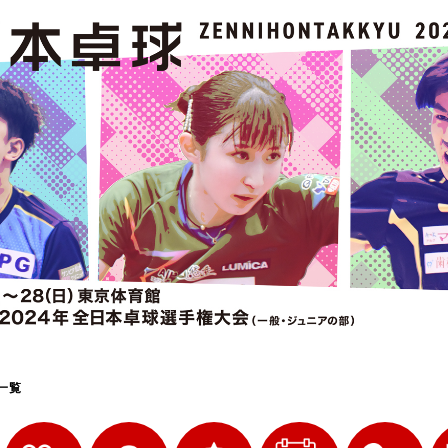
選
ーム
選
請
一覧
い合