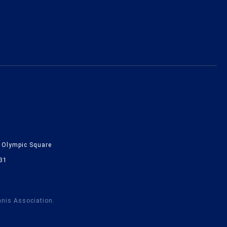
lympic Square
31
nnis Association.