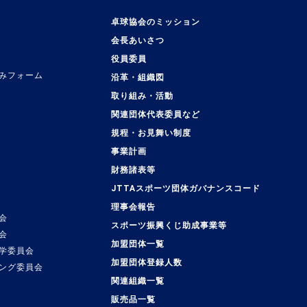
卓球協会のミッション
会長あいさつ
役員委員
みフォーム
沿革・組織図
取り組み・活動
関連団体代表委員など
規程・お見舞い制度
事業計画
覧
財務諸表等
JTTAスポーツ団体ガバナンスコード
理事会報告
会
スポーツ振興くじ助成事業等
会
加盟団体一覧
学委員会
加盟団体登録人数
ング委員会
関連組織一覧
販売品一覧