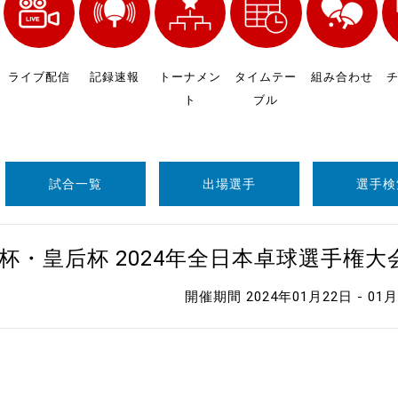
制作
審判
ライブ配信
記録速報
トーナメン
タイムテー
組み合わせ
ト
ブル
試合一覧
出場選手
選手検
バナ
杯・皇后杯 2024年全日本卓球選手権
員会
開催期間 2024年01月22日 - 01
委員
事業