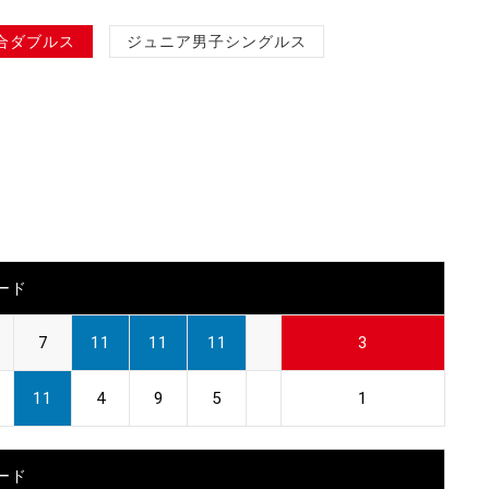
合ダブルス
ジュニア男子シングルス
ード
7
11
11
11
3
11
4
9
5
1
ード