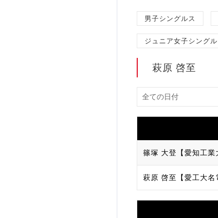
加盟団体登録人数
男子シングルス
ジュニア女子シングル
関連組織一覧
販売品一覧
萩原 啓至
篠塚 大登【愛知工業
萩原 啓至【愛工大名