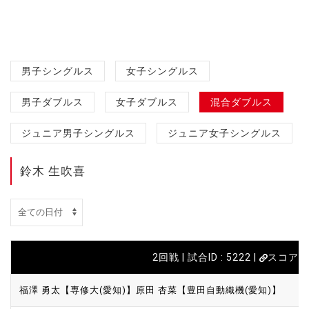
男子シングルス
女子シングルス
男子ダブルス
女子ダブルス
混合ダブルス
ジュニア男子シングルス
ジュニア女子シングルス
鈴木 生吹喜
2回戦 | 試合ID : 5222 |
スコアカ
福澤 勇太【専修大(愛知)】
原田 杏菜【豊田自動織機(愛知)】