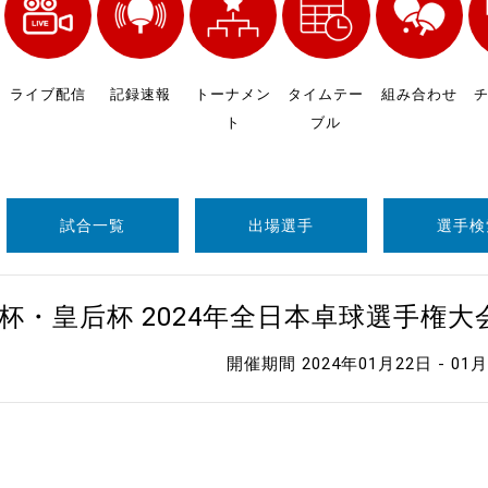
制作
審判
ライブ配信
記録速報
トーナメン
タイムテー
組み合わせ
ト
ブル
試合一覧
出場選手
選手検
バナ
杯・皇后杯 2024年全日本卓球選手権
員会
開催期間 2024年01月22日 - 01
委員
事業