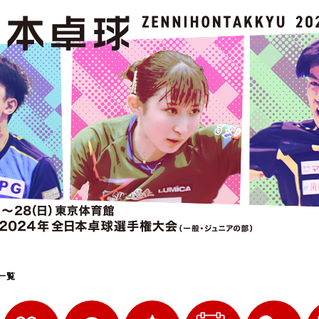
選
ーム
選
請
一覧
い合