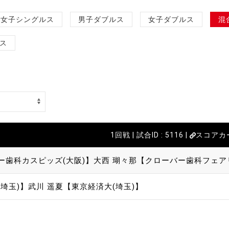
女子シングルス
男子ダブルス
女子ダブルス
混
ス
1回戦 | 試合ID : 5116 |
スコアカ
ー歯科カスピッズ(大阪)】
大西 瑚々那【クローバー歯科フェア
埼玉)】
武川 遥夏【東京経済大(埼玉)】