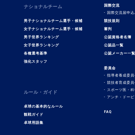
国際交流
ナショナルチーム
国際交流届申込
男子ナショナルチーム選手・候補
競技規則
女子ナショナルチーム選手・候補
審判
男子世界ランキング
公認資格者名簿
女子世界ランキング
公認品一覧
各種選考基準
公認メーカー一
強化スタッフ
委員会
指導者養成委員
競技者育成委員
スポーツ医・科
ルール・ガイド
アンチ・ドーピ
卓球の基本的なルール
FAQ
観戦ガイド
卓球用語集