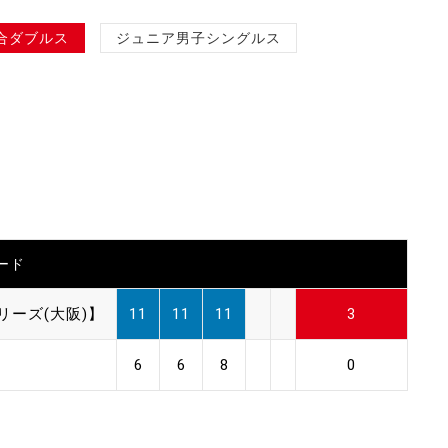
合ダブルス
ジュニア男子シングルス
ード
リーズ(大阪)】
11
11
11
3
6
6
8
0