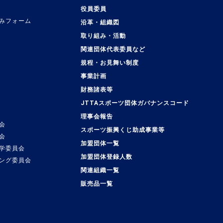
役員委員
みフォーム
沿革・組織図
取り組み・活動
関連団体代表委員など
規程・お見舞い制度
事業計画
覧
財務諸表等
JTTAスポーツ団体ガバナンスコード
理事会報告
会
スポーツ振興くじ助成事業等
会
加盟団体一覧
学委員会
加盟団体登録人数
ング委員会
関連組織一覧
販売品一覧