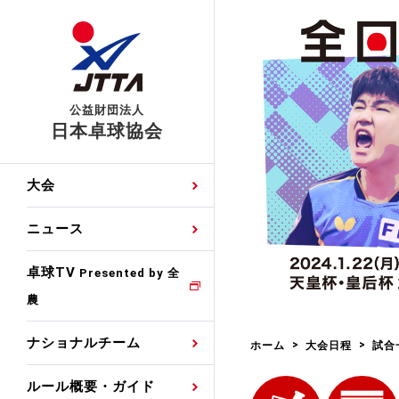
公益財団法人
日本卓球協会
日程
大会・試合
男子ナショナルチーム
卓球の基本的なルール
協会会員登録
卓球協会のミッション
国際交流届申込みフォ
大会
手・候補
公式記録
日本代表
競技規則
会長あいさつ
国際大会自主参加申請
ニュース
ゼッケンについて
女子ナショナルチーム
手・候補
特集
観戦ガイド
競技者育成事業
役員委員
競技ウエア広告申請
卓球TV
国内ランキング
Presented by 全
農
男子世界ランキング
TV・メディア情報
卓球用語集
審判
沿革・組織図
競技ウエアチーム名申
公式大会優勝記録
ナショナルチーム
ホーム
大会日程
試合
女子世界ランキング
お知らせ
スポーツ栄養カルタ
指導者
取り組み・活動
日本卓球ルールのお問
わせ
ルール概要・ガイド
各種選考基準