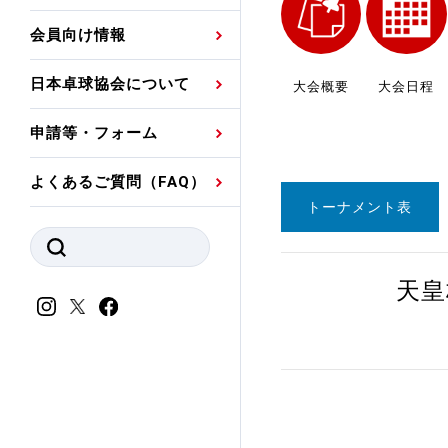
プレスリリース
公認資格者名簿
関連団体代表委員など
審判員ネームプレート
会員向け情報
強化スタッフ
申込
競技者(パスウェイ)・
公認品一覧
規程・お見舞い制度
日本卓球協会について
大会概要
大会日程
その他
公認メーカー一覧
ハンドブックデータ
申請等・フォーム
委員会
事業計画・事業報告
よくあるご質問（FAQ）
財務諸表等
指導者養成委員会
トーナメント表
JTTAスポーツ団体ガ
競技者育成委員会
ンスコード
天皇
スポーツ医・科学委
理事会報告
アンチ・ドーピング
スポーツ振興くじ助成
会
等
加盟団体一覧