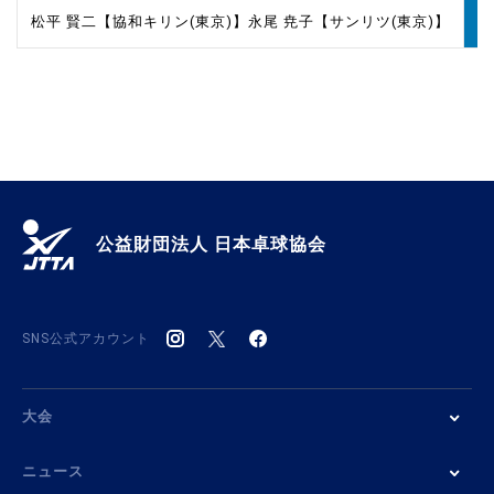
松平 賢二【協和キリン(東京)】
永尾 尭子【サンリツ(東京)】
1
公益財団法人 日本卓球協会
SNS公式アカウント
大会
ニュース