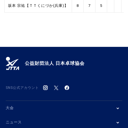
坂本 宗祐【ＴＴくにづか(兵庫)】
8
7
5
0
公益財団法人 日本卓球協会
SNS公式アカウント
大会
ニュース