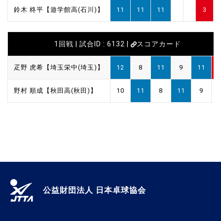
鈴木 柊平【遊学館高(石川)】
11
11
11
3
1回戦 | 試合ID : 6132 |
スコアカード
疋野 虎希【埼玉栄中(埼玉)】
12
8
11
9
11
野村 順成【秋田高(秋田)】
10
11
8
11
9
公益財団法人 日本卓球協会