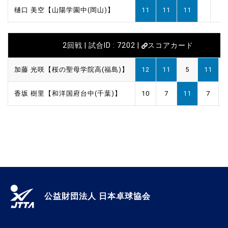
樋口 美空【山陽学園中(岡山)】
11
11
11
2回戦 | 試合ID : 7202 |
スコアカード
加藤 光咲【桜の聖母学院高(福島)】
12
11
5
11
香坂 樹里【和洋国府台中(千葉)】
10
7
11
7
公益財団法人 日本卓球協会