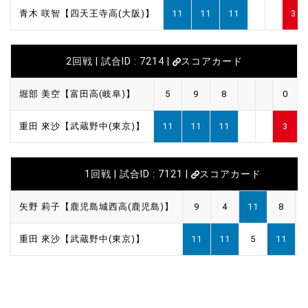
青木 咲智【四天王寺高(大阪)】
11
11
11
3
2回戦 | 試合ID : 7214 |
スコアカード
堀部 美空【富田高(岐阜)】
5
9
8
0
重田 來沙【武蔵野中(東京)】
11
11
11
3
1回戦 | 試合ID : 7121 |
スコアカード
矢野 莉子【鹿児島城西高(鹿児島)】
9
4
11
8
重田 來沙【武蔵野中(東京)】
11
11
5
11