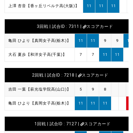
上澤 杏音【香ヶ丘リベルテ高(大阪)】
11
11
11
3回戦 | 試合ID : 7311 |
スコアカード
亀田 ひより【真岡女子高(栃木)】
11
11
9
9
11
大石 夏歩【和洋女子高(千葉)】
7
7
11
11
5
2回戦 | 試合ID : 7218 |
スコアカード
吉田 一葉【萩光塩学院高(山口)】
5
9
8
0
亀田 ひより【真岡女子高(栃木)】
11
11
11
3
1回戦 | 試合ID : 7127 |
スコアカード