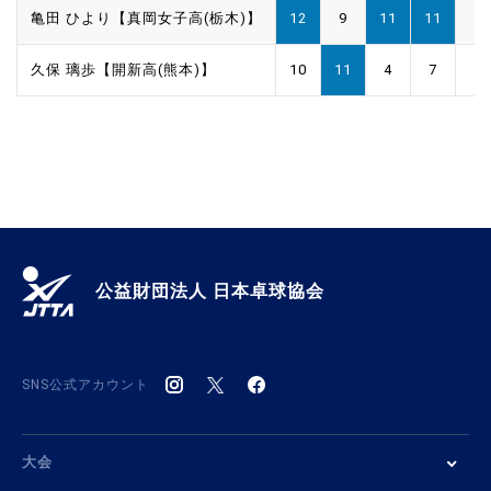
亀田 ひより【真岡女子高(栃木)】
12
9
11
11
久保 璃歩【開新高(熊本)】
10
11
4
7
公益財団法人 日本卓球協会
SNS公式アカウント
大会