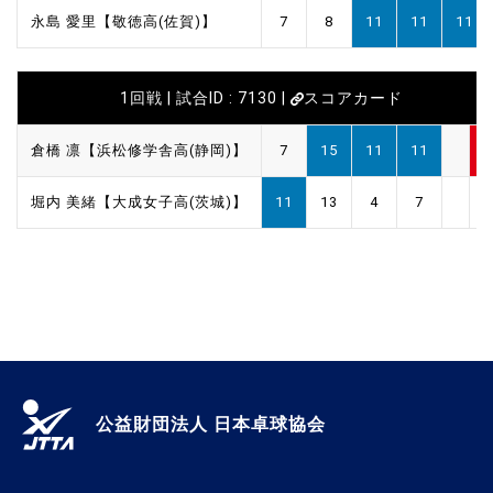
永島 愛里【敬徳高(佐賀)】
7
8
11
11
11
1回戦 | 試合ID : 7130 |
スコアカード
倉橋 凛【浜松修学舎高(静岡)】
7
15
11
11
3
堀内 美緒【大成女子高(茨城)】
11
13
4
7
1
公益財団法人 日本卓球協会