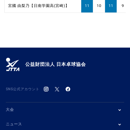
宮國 由梨乃【日南学園高(宮崎)】
11
10
11
9
公益財団法人 日本卓球協会
SNS公式アカウント
大会
ニュース