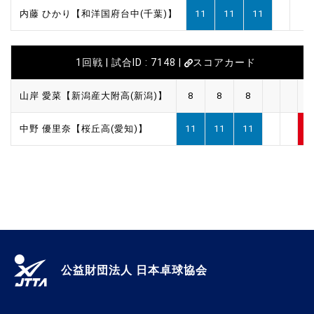
内藤 ひかり【和洋国府台中(千葉)】
11
11
11
1回戦 | 試合ID : 7148 |
スコアカード
山岸 愛菜【新潟産大附高(新潟)】
8
8
8
0
中野 優里奈【桜丘高(愛知)】
11
11
11
3
公益財団法人 日本卓球協会