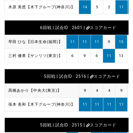
木原 美悠【木下グループ(神奈川)】
14
5
2
11
6回戦 | 試合ID : 2601 |
スコアカード
早田 ひな【日本生命(福岡)】
11
11
11
9
15
三村 優果【サンリツ(東京)】
6
9
6
11
13
5回戦 | 試合ID : 2516 |
スコアカード
髙橋あかり【中央大(東京)】
9
4
4
9
張本 美和【木下グループ(神奈川)】
11
11
11
11
5回戦 | 試合ID : 2515 |
スコアカード