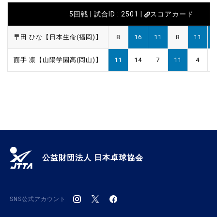
5回戦 | 試合ID : 2501 |
スコアカード
早田 ひな【日本生命(福岡)】
8
16
11
8
11
面手 凛【山陽学園高(岡山)】
11
14
7
11
4
公益財団法人 日本卓球協会
SNS公式アカウント