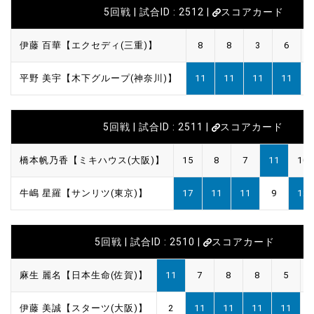
5回戦 | 試合ID : 2512 |
スコアカード
伊藤 百華【エクセディ(三重)】
8
8
3
6
平野 美宇【木下グループ(神奈川)】
11
11
11
11
5回戦 | 試合ID : 2511 |
スコアカード
橋本帆乃香【ミキハウス(大阪)】
15
8
7
11
10
牛嶋 星羅【サンリツ(東京)】
17
11
11
9
12
5回戦 | 試合ID : 2510 |
スコアカード
麻生 麗名【日本生命(佐賀)】
11
7
8
8
5
伊藤 美誠【スターツ(大阪)】
2
11
11
11
11