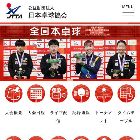
MENU
公益財団法人
日本卓球協会
大会概要
大会日程
ライブ配
記録速報
トーナメ
タイムテ
信
ント
ーブル