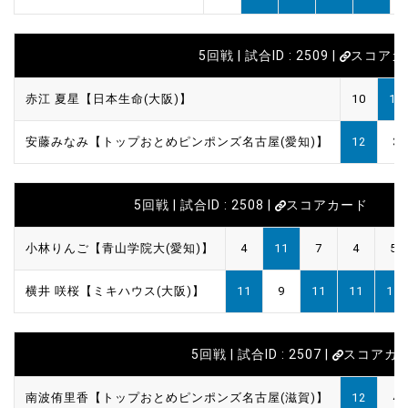
5回戦 | 試合ID : 2509 |
スコアカ
赤江 夏星【日本生命(大阪)】
10
11
安藤みなみ【トップおとめピンポンズ名古屋(愛知)】
12
3
5回戦 | 試合ID : 2508 |
スコアカード
小林りんご【青山学院大(愛知)】
4
11
7
4
5
横井 咲桜【ミキハウス(大阪)】
11
9
11
11
11
5回戦 | 試合ID : 2507 |
スコアカ
南波侑里香【トップおとめピンポンズ名古屋(滋賀)】
12
4