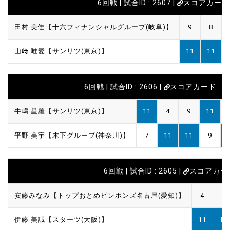
6回戦 | 試合ID : 2607 |
スコアカード
田村 美佳【十六フィナンシャルグループ(岐阜)】
9
8
山﨑 唯愛【サンリツ(東京)】
11
11
6回戦 | 試合ID : 2606 |
スコアカード
牛嶋 星羅【サンリツ(東京)】
11
4
9
11
平野 美宇【木下グループ(神奈川)】
7
11
11
9
6回戦 | 試合ID : 2605 |
スコアカー
安藤みなみ【トップおとめピンポンズ名古屋(愛知)】
4
5
伊藤 美誠【スターツ(大阪)】
11
11