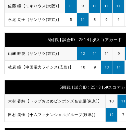
佐藤 瞳【ミキハウス(大阪)】
11
9
11
11
11
永尾 尭子【サンリツ(東京)】
5
11
8
9
4
5回戦 | 試合ID : 2514 |
スコアカード
山﨑 唯愛【サンリツ(東京)】
12
11
11
9
枝廣 瞳【中国電力ライシス(広島)】
10
9
13
11
5回戦 | 試合ID : 2513 |
スコアカー
木村 香純【トップおとめピンポンズ名古屋(東京)】
10
11
田村 美佳【十六フィナンシャルグループ(岐阜)】
12
7