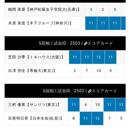
鶴岡 美菜【神戸松蔭女子学院大(兵庫)】
3
2
5
7
木原 美悠【木下グループ(神奈川)】
11
11
11
11
5回戦 | 試合ID : 2503 |
スコアカード
芝田 沙季【ミキハウス(大阪)】
11
11
12
11
出澤 杏佳【専修大(東京)】
2
7
10
9
5回戦 | 試合ID : 2502 |
スコアカード
三村 優果【サンリツ(東京)】
11
4
10
11
11
笹尾明日香【日本生命(佐賀)】
8
11
12
7
5