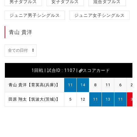
男子ダブルス
女子ダブルス
混合ダブルス
ジュニア男子シングルス
ジュニア女子シングルス
青山 貴洋
1回戦 | 試合ID : 1107 |
スコアカード
青山 貴洋【育英高(兵庫)】
11
14
8
11
6
2
田原 翔太【筑波大(茨城)】
5
12
11
13
11
3