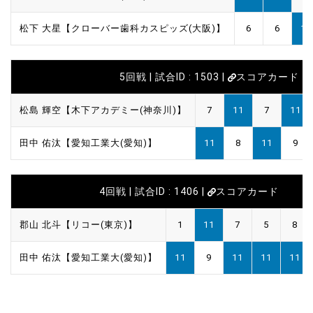
松下 大星【クローバー歯科カスピッズ(大阪)】
6
6
11
5回戦 | 試合ID : 1503 |
スコアカード
松島 輝空【木下アカデミー(神奈川)】
7
11
7
11
田中 佑汰【愛知工業大(愛知)】
11
8
11
9
4回戦 | 試合ID : 1406 |
スコアカード
郡山 北斗【リコー(東京)】
1
11
7
5
8
田中 佑汰【愛知工業大(愛知)】
11
9
11
11
11