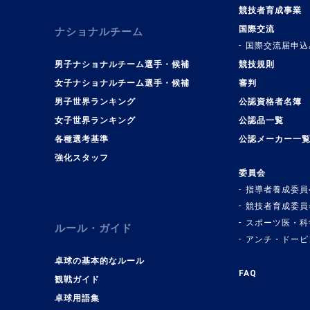
競技者育成事業
国際交流
ナショナルチーム
国際交流届申込
男子ナショナルチーム選手・候補
競技規則
女子ナショナルチーム選手・候補
審判
男子世界ランキング
公認資格者名簿
女子世界ランキング
公認品一覧
各種選考基準
公認メーカー一
強化スタッフ
委員会
指導者養成委員
競技者育成委員
スポーツ医・科
ルール・ガイド
アンチ・ドーピ
卓球の基本的なルール
FAQ
観戦ガイド
卓球用語集