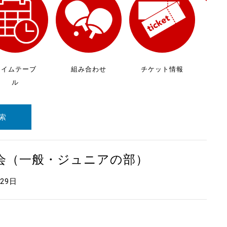
放
ケ
タイムテーブ
組み合わせ
チケット情報
ル
索
大会（一般・ジュニアの部）
月29日