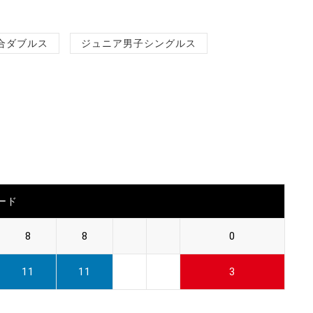
合ダブルス
ジュニア男子シングルス
ード
8
8
0
11
11
3