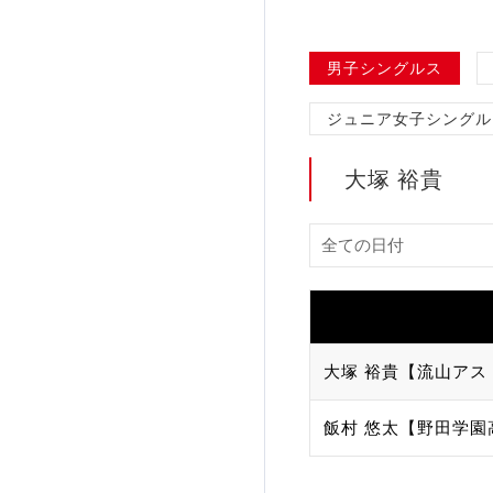
加盟団体登録人数
男子シングルス
関連組織一覧
ジュニア女子シングル
販売品一覧
大塚 裕貴
大塚 裕貴【流山アス
飯村 悠太【野田学園