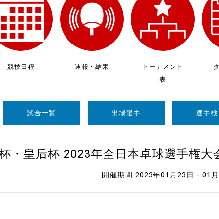
制作
審判
競技日程
速報・結果
トーナメント
表
試合一覧
出場選手
選手検
バナ
員会
杯・皇后杯 2023年全日本卓球選手権
委員
開催期間 2023年01月23日 - 01
事業