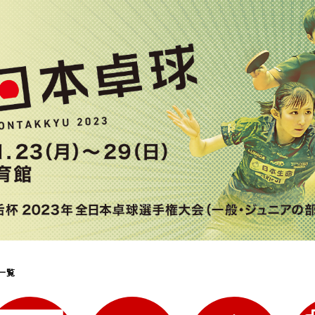
選
ーム
選
請
一覧
い合