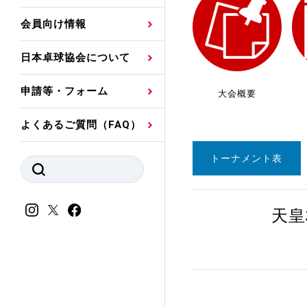
プレスリリース
公認資格者名簿
関連団体代表委員など
審判員ネームプレート
会員向け情報
強化スタッフ
申込
競技者(パスウェイ)・
公認品一覧
規程・お見舞い制度
日本卓球協会について
その他
公認メーカー一覧
ハンドブックデータ
申請等・フォーム
大会概要
委員会
事業計画・事業報告
よくあるご質問（FAQ）
財務諸表等
指導者養成委員会
トーナメント表
JTTAスポーツ団体ガ
競技者育成委員会
ンスコード
スポーツ医・科学委
天皇
理事会報告
アンチ・ドーピング
スポーツ振興くじ助成
会
等
加盟団体一覧