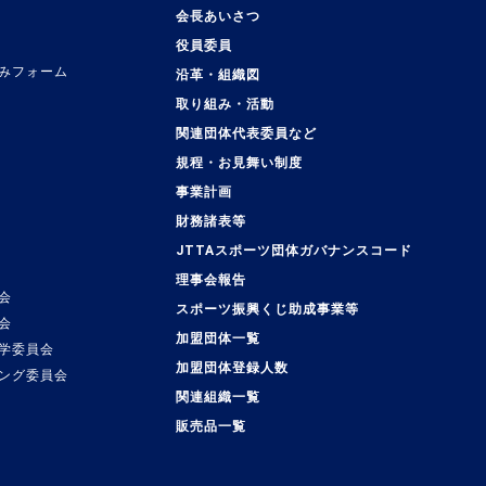
会長あいさつ
役員委員
みフォーム
沿革・組織図
取り組み・活動
関連団体代表委員など
規程・お見舞い制度
事業計画
覧
財務諸表等
JTTAスポーツ団体ガバナンスコード
理事会報告
会
スポーツ振興くじ助成事業等
会
加盟団体一覧
学委員会
加盟団体登録人数
ング委員会
関連組織一覧
販売品一覧