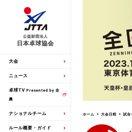
公益財団法人
日本卓球協会
日程
大会・試合
男子ナショナルチーム
卓球の基本的なルール
協会会員登録
卓球協会のミッション
国際交流届申込みフォ
大会
手・候補
公式記録
日本代表
競技規則
会長あいさつ
国際大会自主参加申請
ニュース
ゼッケンについて
女子ナショナルチーム
手・候補
特集
観戦ガイド
競技者育成事業
役員委員
競技ウエア広告申請
卓球TV
国内ランキング
Presented by 全
農
男子世界ランキング
TV・メディア情報
卓球用語集
審判
沿革・組織図
競技ウエアチーム名申
公式大会優勝記録
ナショナルチーム
ホーム
大会日程
試合
女子世界ランキング
お知らせ
スポーツ栄養カルタ
指導者
取り組み・活動
日本卓球ルールのお問
わせ
ルール概要・ガイド
各種選考基準