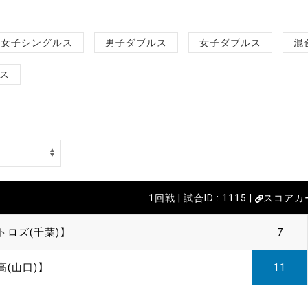
女子シングルス
男子ダブルス
女子ダブルス
混
ス
1回戦 | 試合ID : 1115 |
スコアカ
トロズ(千葉)】
7
高(山口)】
11