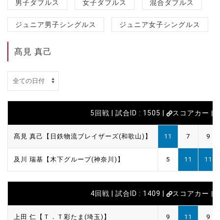
男子ダブルス
女子ダブルス
混合ダブルス
ジュニア男子シングルス
ジュニア女子シングルス
髙見 真己
5回戦 | 試合ID : 1505 |
スコアカード
髙見 真己【日鉄物流ブレイザーズ(和歌山)】
11
7
9
及川 瑞基【木下グループ(神奈川)】
5
11
11
4回戦 | 試合ID : 1409 |
スコアカード
上田 仁【Ｔ．Ｔ彩たま(埼玉)】
9
11
9