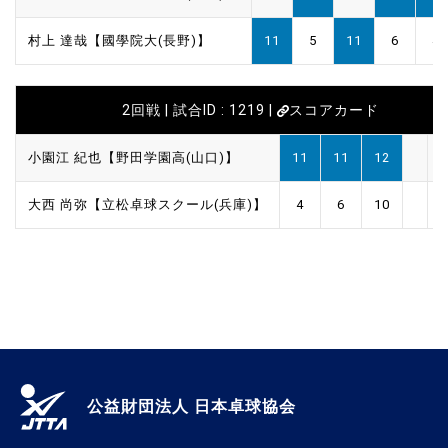
村上 達哉【國學院大(長野)】
11
5
11
6
4
2回戦 | 試合ID : 1219 |
スコアカード
小園江 紀也【野田学園高(山口)】
11
11
12
大西 尚弥【立松卓球スクール(兵庫)】
4
6
10
公益財団法人 日本卓球協会