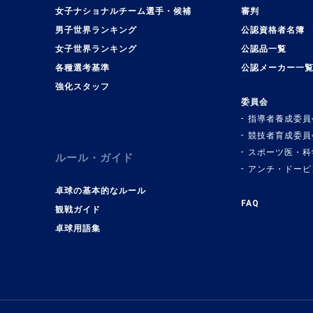
女子ナショナルチーム選手・候補
審判
男子世界ランキング
公認資格者名簿
女子世界ランキング
公認品一覧
各種選考基準
公認メーカー一
強化スタッフ
委員会
指導者養成委員
競技者育成委員
スポーツ医・科
ルール・ガイド
アンチ・ドーピ
卓球の基本的なルール
FAQ
観戦ガイド
卓球用語集