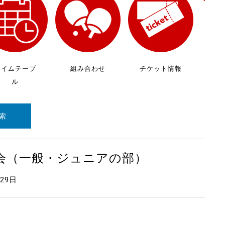
放
ケ
タイムテーブ
組み合わせ
チケット情報
ル
索
大会（一般・ジュニアの部）
月29日