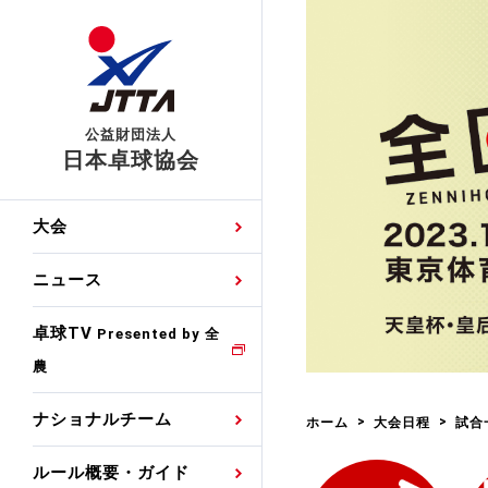
公益財団法人
日本卓球協会
日程
大会・試合
男子ナショナルチーム
卓球の基本的なルール
協会会員登録
卓球協会のミッション
国際交流届申込みフォ
大会
手・候補
公式記録
日本代表
競技規則
会長あいさつ
国際大会自主参加申請
ニュース
ゼッケンについて
女子ナショナルチーム
手・候補
特集
観戦ガイド
競技者育成事業
役員委員
競技ウエア広告申請
卓球TV
国内ランキング
Presented by 全
農
男子世界ランキング
TV・メディア情報
卓球用語集
審判
沿革・組織図
競技ウエアチーム名申
公式大会優勝記録
ナショナルチーム
ホーム
大会日程
試合
女子世界ランキング
お知らせ
スポーツ栄養カルタ
指導者
取り組み・活動
日本卓球ルールのお問
わせ
ルール概要・ガイド
各種選考基準