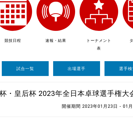
制作
審判
競技日程
速報・結果
トーナメント
表
試合一覧
出場選手
選手検
バナ
員会
杯・皇后杯 2023年全日本卓球選手権
委員
開催期間 2023年01月23日 - 01
事業