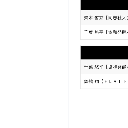
齋木 侑京【同志社大(
千葉 悠平【協和発酵
千葉 悠平【協和発酵
舞鶴 翔【ＦＬＡＴ Ｆ