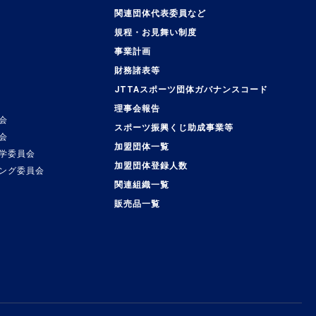
関連団体代表委員など
規程・お見舞い制度
事業計画
覧
財務諸表等
JTTAスポーツ団体ガバナンスコード
理事会報告
会
スポーツ振興くじ助成事業等
会
加盟団体一覧
学委員会
加盟団体登録人数
ング委員会
関連組織一覧
販売品一覧