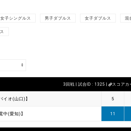
女子シングルス
男子ダブルス
女子ダブルス
混
ス
3回戦 | 試合ID : 1325 |
スコアカ
バイオ(山口)】
5
電中(愛知)】
11