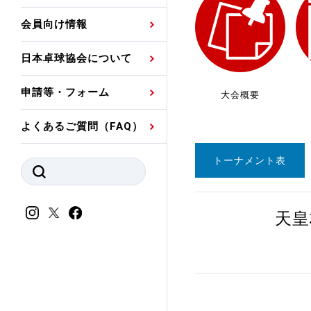
プレスリリース
公認資格者名簿
関連団体代表委員など
審判員ネームプレート
会員向け情報
強化スタッフ
申込
競技者(パスウェイ)・
公認品一覧
規程・お見舞い制度
日本卓球協会について
その他
公認メーカー一覧
ハンドブックデータ
申請等・フォーム
大会概要
委員会
事業計画・事業報告
よくあるご質問（FAQ）
財務諸表等
指導者養成委員会
トーナメント表
JTTAスポーツ団体ガ
競技者育成委員会
ンスコード
スポーツ医・科学委
天皇
理事会報告
アンチ・ドーピング
スポーツ振興くじ助成
会
等
加盟団体一覧