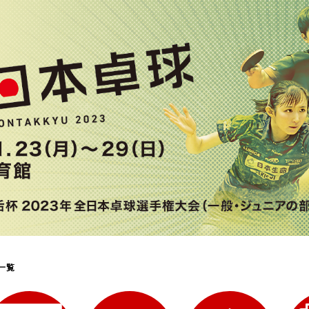
選
ーム
選
請
一覧
い合