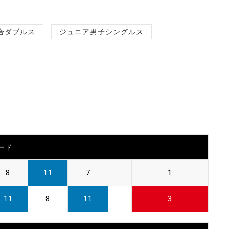
合ダブルス
ジュニア男子シングルス
ード
8
11
7
1
11
8
11
3