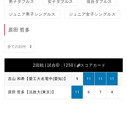
男子ダブルス
女子ダブルス
混合ダブルス
ジュニア男子シングルス
ジュニア女子シングルス
原田 哲多
2回戦 | 試合ID : 1250 |
スコアカード
吉山 和希【愛工大名電中(愛知)】
9
11
11
11
原田 哲多【法政大(東京)】
11
6
7
4