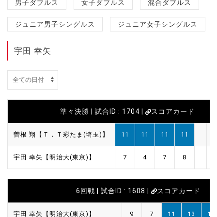
男子ダブルス
女子ダブルス
混合ダブルス
ジュニア男子シングルス
ジュニア女子シングルス
宇田 幸矢
準々決勝 | 試合ID : 1704 |
スコアカード
曽根 翔【Ｔ．Ｔ彩たま(埼玉)】
11
11
11
11
宇田 幸矢【明治大(東京)】
7
4
7
8
6回戦 | 試合ID : 1608 |
スコアカード
宇田 幸矢【明治大(東京)】
9
7
11
13
11