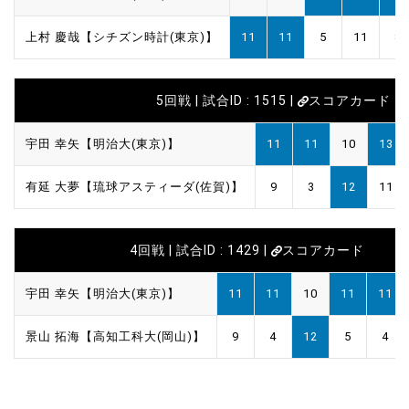
上村 慶哉【シチズン時計(東京)】
11
11
5
11
8
5回戦 | 試合ID : 1515 |
スコアカード
宇田 幸矢【明治大(東京)】
11
11
10
13
有延 大夢【琉球アスティーダ(佐賀)】
9
3
12
11
4回戦 | 試合ID : 1429 |
スコアカード
宇田 幸矢【明治大(東京)】
11
11
10
11
11
景山 拓海【高知工科大(岡山)】
9
4
12
5
4