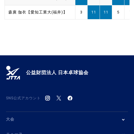
森廣 伽衣【愛知工業大(福井)】
3
11
11
5
7
公益財団法人 日本卓球協会
SNS公式アカウント
大会