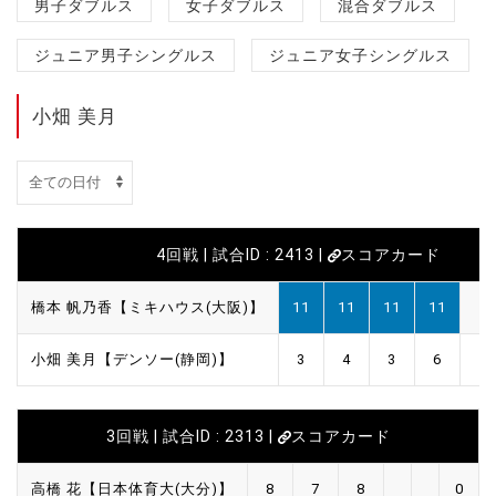
男子ダブルス
女子ダブルス
混合ダブルス
ジュニア男子シングルス
ジュニア女子シングルス
小畑 美月
4回戦 | 試合ID : 2413 |
スコアカード
橋本 帆乃香【ミキハウス(大阪)】
11
11
11
11
小畑 美月【デンソー(静岡)】
3
4
3
6
3回戦 | 試合ID : 2313 |
スコアカード
高橋 花【日本体育大(大分)】
8
7
8
0