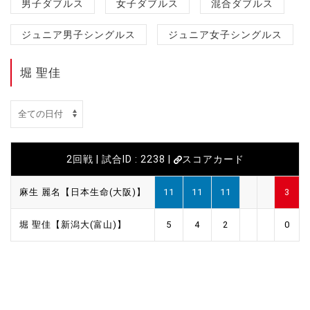
男子ダブルス
女子ダブルス
混合ダブルス
ジュニア男子シングルス
ジュニア女子シングルス
堀 聖佳
2回戦 | 試合ID : 2238 |
スコアカード
麻生 麗名【日本生命(大阪)】
11
11
11
3
堀 聖佳【新潟大(富山)】
5
4
2
0