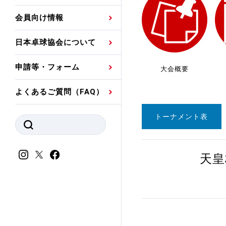
プレスリリース
公認資格者名簿
関連団体代表委員など
審判員ネームプレート
会員向け情報
強化スタッフ
申込
競技者(パスウェイ)・
公認品一覧
規程・お見舞い制度
日本卓球協会について
その他
公認メーカー一覧
ハンドブックデータ
申請等・フォーム
大会概要
委員会
事業計画・事業報告
よくあるご質問（FAQ）
財務諸表等
指導者養成委員会
トーナメント表
JTTAスポーツ団体ガ
競技者育成委員会
ンスコード
スポーツ医・科学委
天皇
理事会報告
アンチ・ドーピング
スポーツ振興くじ助成
会
等
加盟団体一覧