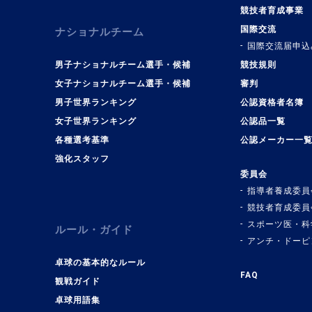
競技者育成事業
国際交流
ナショナルチーム
国際交流届申込
男子ナショナルチーム選手・候補
競技規則
女子ナショナルチーム選手・候補
審判
男子世界ランキング
公認資格者名簿
女子世界ランキング
公認品一覧
各種選考基準
公認メーカー一
強化スタッフ
委員会
指導者養成委員
競技者育成委員
スポーツ医・科
ルール・ガイド
アンチ・ドーピ
卓球の基本的なルール
FAQ
観戦ガイド
卓球用語集