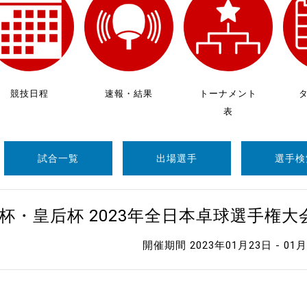
制作
審判
競技日程
速報・結果
トーナメント
表
試合一覧
出場選手
選手検
バナ
員会
杯・皇后杯 2023年全日本卓球選手権
委員
開催期間 2023年01月23日 - 01
事業