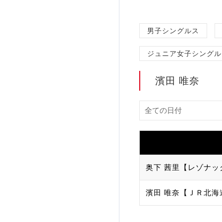
加盟団体登録人数
男子シングルス
関連組織一覧
ジュニア女子シングル
販売品一覧
濱田 唯奈
奥下 茜里【レゾナッ
濱田 唯奈【ＪＲ北海