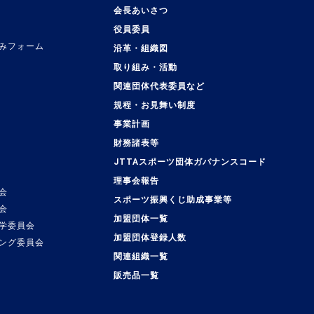
会長あいさつ
役員委員
みフォーム
沿革・組織図
取り組み・活動
関連団体代表委員など
規程・お見舞い制度
事業計画
覧
財務諸表等
JTTAスポーツ団体ガバナンスコード
理事会報告
会
スポーツ振興くじ助成事業等
会
加盟団体一覧
学委員会
加盟団体登録人数
ング委員会
関連組織一覧
販売品一覧