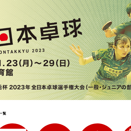
選
ーム
選
請
一覧
い合