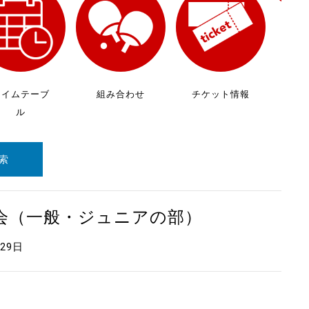
放
ケ
タイムテーブ
組み合わせ
チケット情報
ル
索
大会（一般・ジュニアの部）
月29日