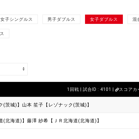
女子シングルス
男子ダブルス
女子ダブルス
混
ス
1回戦 | 試合ID : 4101 |
スコアカ
ク(茨城)】
山本 笙子【レゾナック(茨城)】
道(北海道)】
藤澤 紗希【ＪＲ北海道(北海道)】