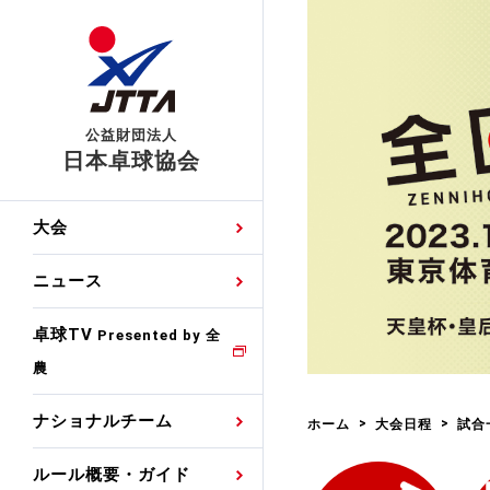
公益財団法人
日本卓球協会
日程
大会・試合
男子ナショナルチーム
卓球の基本的なルール
協会会員登録
卓球協会のミッション
国際交流届申込みフォ
大会
手・候補
公式記録
日本代表
競技規則
会長あいさつ
国際大会自主参加申請
ニュース
ゼッケンについて
女子ナショナルチーム
手・候補
特集
観戦ガイド
競技者育成事業
役員委員
競技ウエア広告申請
卓球TV
国内ランキング
Presented by 全
農
男子世界ランキング
TV・メディア情報
卓球用語集
審判
沿革・組織図
競技ウエアチーム名申
公式大会優勝記録
ナショナルチーム
ホーム
大会日程
試合
女子世界ランキング
お知らせ
スポーツ栄養カルタ
指導者
取り組み・活動
日本卓球ルールのお問
わせ
ルール概要・ガイド
各種選考基準