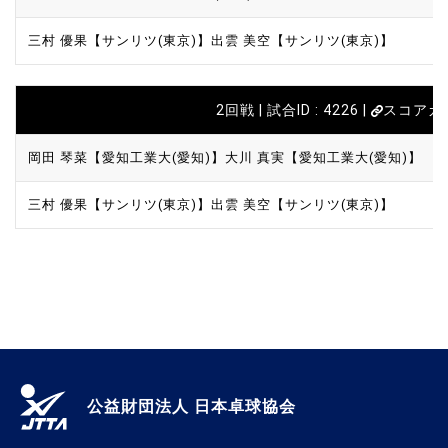
三村 優果【サンリツ(東京)】
出雲 美空【サンリツ(東京)】
2回戦 | 試合ID : 4226 |
スコアカ
岡田 琴菜【愛知工業大(愛知)】
大川 真実【愛知工業大(愛知)】
三村 優果【サンリツ(東京)】
出雲 美空【サンリツ(東京)】
公益財団法人 日本卓球協会