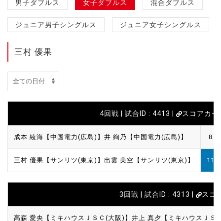
男子ダブルス
女子ダブルス
混合ダブルス
ジュニア男子シングルス
ジュニア女子シングルス
三村 優果
4回戦 | 試合ID : 4413 |
スコアカー
成本 綾海【中国電力(広島)】
井 絢乃【中国電力(広島)】
8
三村 優果【サンリツ(東京)】
出雲 美空【サンリツ(東京)】
11
3回戦 | 試合ID : 4313 |
スコ
高森 愛央【ミキハウスＪＳＣ(大阪)】
井上 真夕【ミキハウスＪＳＣ