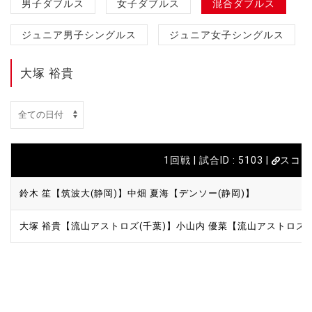
男子ダブルス
女子ダブルス
混合ダブルス
ジュニア男子シングルス
ジュニア女子シングルス
大塚 裕貴
1回戦 | 試合ID : 5103 |
スコア
鈴木 笙【筑波大(静岡)】
中畑 夏海【デンソー(静岡)】
大塚 裕貴【流山アストロズ(千葉)】
小山内 優菜【流山アストロズ(