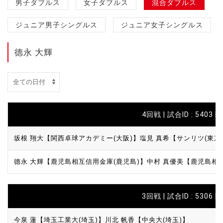
男子ダブルス
女子ダブルス
混合ダブルス
ジュニア男子シングルス
ジュニア女子シングルス
德永 大輝
4回戦 | 試合ID : 5403 |
坂根 翔大【関西卓球アカデミー(大阪)】
塩見 真希【サンリツ(東京
德永 大輝【鹿児島相互信用金庫(鹿児島)】
中村 真優美【鹿児島相
3回戦 | 試合ID : 5306 |
今泉 蓮【埼玉工業大(埼玉)】
川北 帆香【中央大(埼玉)】