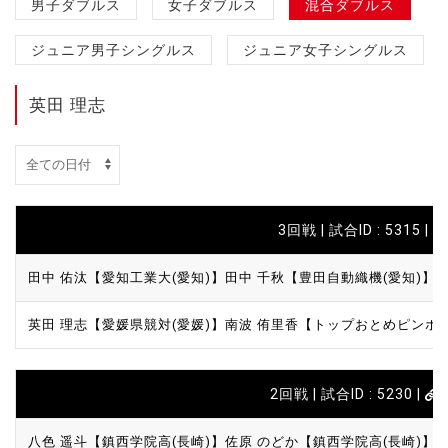
男子ダブルス
女子ダブルス
混合ダブルス
ジュニア男子シングルス
ジュニア女子シングルス
英田 理志
3回戦 | 試合ID : 5315 |
田中 佑汰【愛知工業大(愛知)】
田中 千秋【豊田自動織機(愛知)】
英田 理志【愛媛県競対(愛媛)】
南波 侑里香【トップおとめピンポン
2回戦 | 試合ID : 5230 |
八色 遥斗【鎮西学院高(長崎)】
佐原 のどか【鎮西学院高(長崎)】