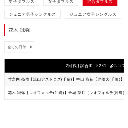
男子ダブルス
女子ダブルス
混合ダブルス
ジュニア男子シングルス
ジュニア女子シングルス
花木 誠弥
2回戦 | 試合ID : 5231 |
スコア
竹之内 亮佑【流山アストロズ(千葉)】
中山 恭花【専修大(千葉)】
花木 誠弥【レオフォルテ(沖縄)】
金城 菜月【レオフォルテ(沖縄)